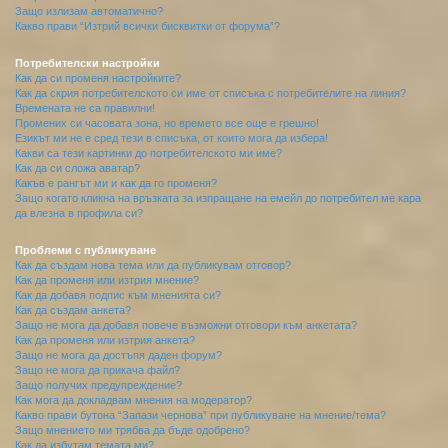
Защо излизам автоматично?
Какво прави “Изтрий всички бисквитки от форума”?
Потребителски настройки
Как да си променя настройките?
Как да скрия потребителското си име от списъка с потребителите на линия?
Времената не са правилни!
Промених си часовата зона, но времето все още е грешно!
Езикът ми не е сред тези в списъка, от които мога да избера!
Какви са тези картинки до потребителското ми име?
Как да си сложа аватар?
Какъв е рангът ми и как да го променя?
Защо когато кликна на връзката за изпращане на емейл до потребител ме кара
да влезна в профила си?
Проблеми с публикуване
Как да създам нова тема или да публикувам отговор?
Как да променя или изтрия мнение?
Как да добавя подпис към мненията си?
Как да създам анкета?
Защо не мога да добавя повече възможни отговори към анкетата?
Как да променя или изтрия анкета?
Защо не мога да достъпя даден форум?
Защо не мога да прикача файл?
Защо получих предупреждение?
Как мога да докладвам мнения на модератор?
Какво прави бутона “Запази чернова” при публикуване на мнение/тема?
Защо мнението ми трябва да бъде одобрено?
Как да избутам темата ми?