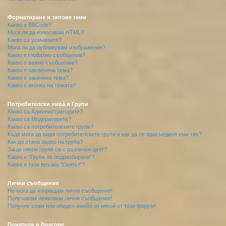
Форматиране и типове теми
Какво е BBCode?
Мога ли да използвам HTML?
Какво са усмивките?
Мога ли да публикувам изображения?
Какво е глобално съобщение?
Какво е важно съобщение?
Какво е заключена тема?
Какво е закачена тема?
Какво е иконка на темата?
Потребителски нива и Групи
Какво са Администраторите?
Какво са Модераторите?
Какво са потребителските групи?
Къде мога да видя потребителските групи и как да се присъединя към тях?
Как да стана лидер на група?
Защо някои групи са с различен цвят?
Какво е “Група по подразбиране”?
Каква е тази връзка “Екипът”?
Лични съобщения
Не мога да изпращам лични съобщения!
Получавам нежелани лични съобщения!
Получих спам или обиден емейл от някой от този форум!
Приятели и Врагове