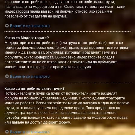
изгонените потребители, създаването на потребителски групи,
назначаване на модератори и т.н. Също така, те могат да имат пълни
модераторски права във всички форуми, отново, ако това им е
позволено от създателя на форума.
Върнете се в началото
Какво са Модераторите?
Модераторите са потребители (или група от потребители), които се
грижат за форума всеки ден. Те имат правото да променят или изтриват
мнения и да заключват, отключват, изтриват и разделят теми във
форумите, които модерират. Обикновено модераторите следят
потребителите да не се отклоняват от темата или да публикуват
мнения, които са в разрез с правилата на форума.
Върнете се в началото
Какво са потребителските групи?
Потребителските групи са групи от потребители, които разделят
форума на по-малки управляеми единици, с които администраторите
могат да работят. Всеки потребител може да членува в една или повече
групи, като всяка група има определени права. Това предоставя на
администраторите лесен начин за промяна на правата на много
потребители наведнъж, като например даване на модераторски права
или даване на достъп до скрит форум.
Върнете се в началото