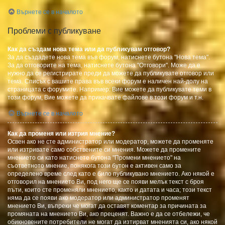
Върнете се в началото
Проблеми с публикуване
Как да създам нова тема или да публикувам отговор?
За да създадете нова тема във форум, натиснете бутона "Нова тема".
За да отговорите на тема, натиснете бутона "Отговори". Може да е
нужно да се регистрирате преди да можете да публикувате отговор или
тема. Списък с вашите права във всеки форум е наличен най-долу на
страницата с форумите. Например: Вие можете да публикувате теми в
този форум, Вие можете да прикачвате файлове в този форум и т.н.
Върнете се в началото
Как да променя или изтрия мнение?
Освен ако не сте администратор или модератор, можете да променяте
или изтривате само собствените си мнения. Можете да промените
мнението си като натиснете бутона "Промени мнението" на
съответното мнение, понякога този бутон е активен само за
определено време след като е било публикувано мнението. Ако някой е
отговорил на мнението Ви, под него ще се появи мелък текст с броя
пъти, които сте променяли мнението, както и датата и часа; този текст
няма да се появи ако модератор или администратор променят
мнението Ви, въпреки че могат да оставят коментар за причината за
промяната на мнението Ви, ако преценят. Важно е да се отбележи, че
обикновените потребители не могат да изтирват мненията си, ако някой