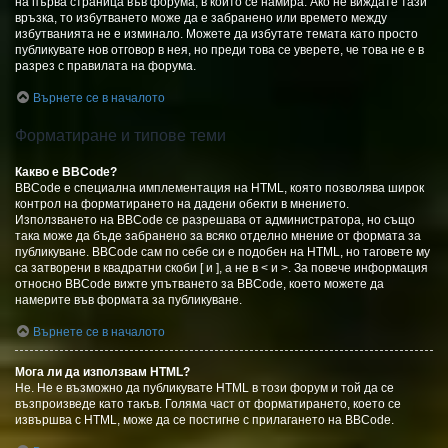
на първа страница във форума, в който се намира. Ако не виждате тази
връзка, то избутването може да е забранено или времето между
избутванията не е изминало. Можете да избутате темата като просто
публикувате нов отговор в нея, но преди това се уверете, че това не е в
разрез с правилата на форума.
Върнете се в началото
Форматиране и типове теми
Какво е BBCode?
BBCode е специална имплементация на HTML, която позволява широк
контрол на форматирането на дадени обекти в мнението.
Използването на BBCode се разрешава от администратора, но също
така може да бъде забранено за всяко отделно мнение от формата за
публикуване. BBCode сам по себе си е подобен на HTML, но таговете му
са затворени в квадратни скоби [ и ], а не в < и >. За повече информация
относно BBCode вижте упътването за BBCode, което можете да
намерите във формата за публикуване.
Върнете се в началото
Мога ли да използвам HTML?
Не. Не е възможно да публикувате HTML в този форум и той да се
възпроизведе като такъв. Голяма част от форматирането, което се
извършва с HTML, може да се постигне с прилагането на BBCode.