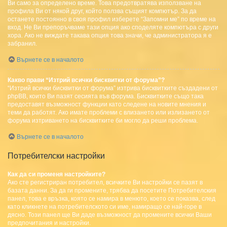
Ви само за определено време. Това предотвратява използване на
профила Ви от някой друг, който ползва същият компютър. За да
останете постоянно в своя профил изберете “Запомни ме” по време на
вход. Не Ви препоръчваме тази опция ако споделяте компютъра с други
хора. Ако не виждате такава опция това значи, че администратора я е
забранил.
Върнете се в началото
Какво прави “Изтрий всички бисквитки от форума”?
“Изтрий всички бисквитки от форума” изтрива бисквитките създадени от
phpBB, които Ви пазят сесията във форума. Бисквитките също така
предоставят възможност функции като следене на новите мнения и
теми да работят. Ако имате проблеми с влизането или излизането от
форума изтриването на бисквитките би могло да реши проблема.
Върнете се в началото
Потребителски настройки
Как да си променя настройките?
Ако сте регистриран потребител, всичките Ви настройки се пазят в
базата данни. За да ги промените, трябва да посетите Потребителския
панел, това е връзка, която се намира в менюто, което се показва, след
като кликнете на потребителското си име, намиращо се най-горе в
дясно. Този панел ще Ви даде възможност да промените всички Ваши
предпочитания и настройки.