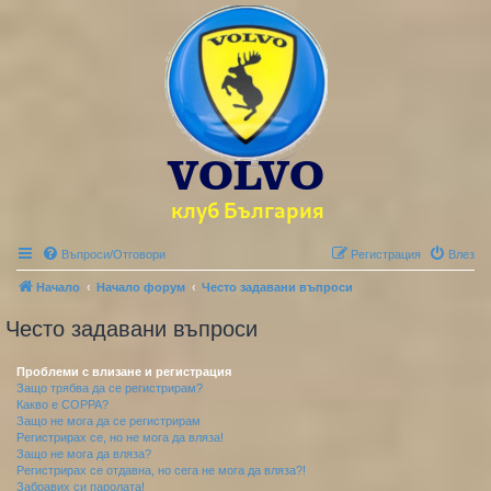
Въпроси/Отговори
Регистрация
Влез
Начало
Начало форум
Често задавани въпроси
Често задавани въпроси
Проблеми с влизане и регистрация
Защо трябва да се регистрирам?
Какво е COPPA?
Защо не мога да се регистрирам
Регистрирах се, но не мога да вляза!
Защо не мога да вляза?
Регистрирах се отдавна, но сега не мога да вляза?!
Забравих си паролата!