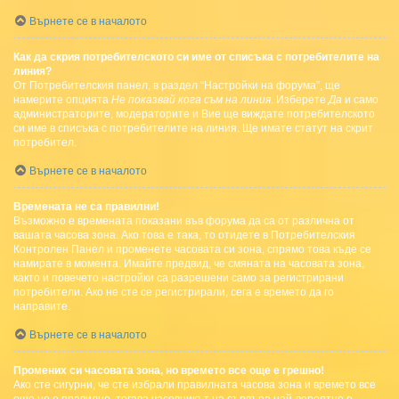
Върнете се в началото
Как да скрия потребителското си име от списъка с потребителите на
линия?
От Потребителския панел, в раздел “Настройки на форума”, ще
намерите опцията
Не показвай кога съм на линия
. Изберете
Да
и само
администраторите, модераторите и Вие ще виждате потребителското
си име в списъка с потребителите на линия. Ще имате статут на скрит
потребител.
Върнете се в началото
Времената не са правилни!
Възможно е времената показани във форума да са от различна от
вашата часова зона. Ако това е така, то отидете в Потребителския
Контролен Панел и променете часовата си зона, спрямо това къде се
намирате в момента. Имайте предвид, че смяната на часовата зона,
както и повечето настройки са разрешени само за регистрирани
потребители. Ако не сте се регистрирали, сега е времето да го
направите.
Върнете се в началото
Промених си часовата зона, но времето все още е грешно!
Ако сте сигурни, че сте избрали правилната часова зона и времето все