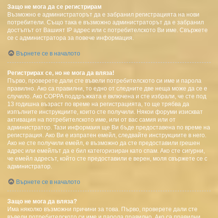
Защо не мога да се регистрирам
Възможно е администраторът да е забранил регистрацията на нови
потребители. Също така е възможно администраторът да е забранил
достъпът от Вашият IP адрес или с потребителското Ви име. Свържете
се с администратора за повече информация.
Върнете се в началото
Регистрирах се, но не мога да вляза!
Първо, проверете дали сте въвели потребителското си име и парола
правилно. Ако са правилни, то едно от следните две неща може да се е
случило. Ако COPPA поддръжката е включена и сте избрали, че сте под
13 годишна възраст по време на регистрацията, то ще трябва да
изпълните инструкциите, които сте получили. Някои форуми изискват
активация на потребителското име, или от вас самия или от
администратор. Тази информаия ще Ви бъде предоставена по време на
регистрация. Ако Ви е изпратен емейл, следвайте инструкциите в него.
Ако не сте получили емейл, е възможно да сте предоставили грешен
адрес или емейлът да е бил категоризиран като спам. Ако сте сигурни,
че емейл адресът, който сте предоставили е верен, моля свържете се с
администратор.
Върнете се в началото
Защо не мога да вляза?
Има няколко възможни причини за това. Първо, проверете дали сте
въвели потребителското си име и парола правилно. Ако са правилни,