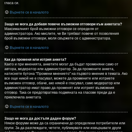
гласа си.
Върнете се в началото
Защо не мога да добавя повече възможни отговори към анкетата?
Максималният брой възможни отговори се определя от
администратора. Ако мислите, че Ви трябват повече от позволения
брой възможни отговори, моля свържете се с администратора.
Върнете се в началото
Как да променя или изтрия анкета?
Както и при мненията, анкетите могат да бъдат променяни само от
автора, модератор или администратор. За да промените анкета,
натиснете бутона "Промени мнението" на първото мнение в темата. Ако
все още никой не е гласувал, можете да промените или изтриете
възможен отговор, обаче, ако някой е гласувал, само модератор или
администратор имат право да променят или изтрият възможния
отговор. Така се предотвратява подмяната на гласове преди да е
приключила анкетата.
Върнете се в началото
Защо не мога да достъпя даден форум?
Някои форуми може да са ограничени до определени потребители или
групи. За да разглеждате, четете, публикувате или извършвате други