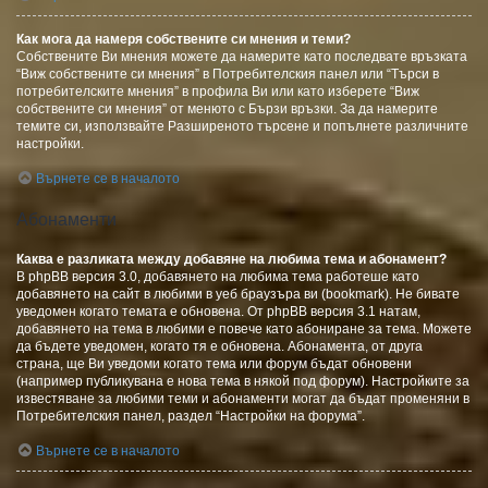
Как мога да намеря собствените си мнения и теми?
Собствените Ви мнения можете да намерите като последвате връзката
“Виж собствените си мнения” в Потребителския панел или “Търси в
потребителските мнения” в профила Ви или като изберете “Виж
собствените си мнения” от менюто с Бързи връзки. За да намерите
темите си, използвайте Разширеното търсене и попълнете различните
настройки.
Върнете се в началото
Абонаменти
Каква е разликата между добавяне на любима тема и абонамент?
В phpBB версия 3.0, добавянето на любима тема работеше като
добавянето на сайт в любими в уеб браузъра ви (bookmark). Не бивате
уведомен когато темата е обновена. От phpBB версия 3.1 натам,
добавянето на тема в любими е повече като абониране за тема. Можете
да бъдете уведомен, когато тя е обновена. Абонамента, от друга
страна, ще Ви уведоми когато тема или форум бъдат обновени
(например публикувана е нова тема в някой под форум). Настройките за
известяване за любими теми и абонаменти могат да бъдат променяни в
Потребителския панел, раздел “Настройки на форума”.
Върнете се в началото