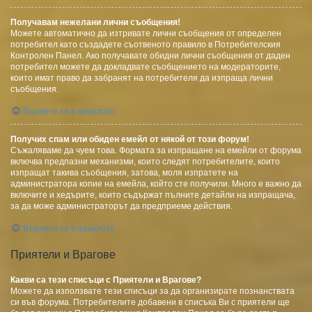
Получавам нежелани лични съобщения!
Можете автоматично да изтривате лични съобщения от определен
потребител като създадете съотвеното правило в Потребителския
Контролен Панел. Ако получавате обидни лични съобщения от даден
потребител можете да докладвате съобщението на модераторите,
които имат право да забранят на потребителя да изпраща лични
съобщения.
Върнете се в началото
Получих спам или обиден емейл от някой от този форум!
Съжаляваме да чуем това. Формата за изпращане на емейли от форума
включва предпазни механизми, които следят потребителите, които
изпращат такива съобщения, затова, моля изпратете на
администратора копие на емейла, който сте получили. Много е важно да
включите и хедърите, които съдържат пълните детайли на изпращача,
за да може администраторът да предприеме действия.
Върнете се в началото
Приятели и Врагове
Какви са тези списъци с Приятели и Врагове?
Можете да използвате тези списъци за да организирате познанствата
си във форума. Потребителите добавени в списъка Ви с приятели ще