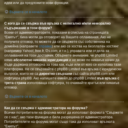
идеи или да предложите нови функции.
Върнете се в началото
С кого да се свържа във връзка с нелегално и/или неморално
съдържание в този форум?
Всеки от администраторите, показани в списъка на страницата
“Екипът”, биха могли да отговорят на Вашите оплаквания. Ако не
получите отговор, то можете да се свържете със собственика на
домейна (направете
справка
) или ако се хоства на безплатен хостинг
(например Yahoo!, free.fr, f2s.com, и т.н.), управата или отдела за
оплаквания на този доставчик. Обърнете внимание, че phpBB Limited
няма
абсолютно никаква юрисдикция
и не може по никакъв начин да
бъде държана отговорна за това как, къде или от кого се използва тази
платформа. Не се свързвайте с phpBB Limited във връзка с юридически
въпроси, които не са
директно свързани
със сайта phpBB.com или
софтуера phpBB. Ако напишете емейл до phpBB Limited
във връзка с
трета страна
използваща софтуера, то очаквайте кратък или никакъв
отговор.
Върнете се в началото
Как да се свържа с администратора на форума?
Всички потребители на форума могат да използват формата “Свържете
се с нас”, ако тази функция е била разрешена от администратора.
Потребителите на форума могат също така да използват връзката
“Екипът”.