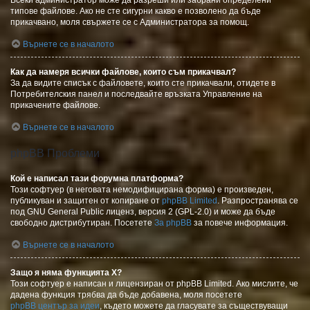
Всеки администратор може да разреши или забрани определени
типове файлове. Ако не сте сигурни какво е позволено да бъде
прикачвано, моля свържете се с Администратора за помощ.
Върнете се в началото
Как да намеря всички файлове, които съм прикачвал?
За да видите списък с файловете, които сте прикачвали, отидете в
Потребителския панел и последвайте връзката Управление на
прикачените файлове.
Върнете се в началото
phpBB Проблеми
Кой е написал тази форумна платформа?
Този софтуер (в неговата немодифицирана форма) е произведен,
публикуван и защитен от копиране от
phpBB Limited
. Разпространява се
под GNU General Public лиценз, версия 2 (GPL-2.0) и може да бъде
свободно дистрибутиран. Посетете
За phpBB
за повече информация.
Върнете се в началото
Защо я няма функцията X?
Този софтуер е написан и лицензиран от phpBB Limited. Ако мислите, че
дадена функция трябва да бъде добавена, моля посетете
phpBB център за идеи
, където можете да гласувате за съществуващи