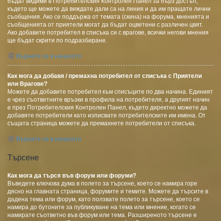
бъдат видими в Потребителския Контролен Панел за бърз достъп,
където ще можете да виждате дали са на линия и да им пращате лични
съобщения. Ако се поддържа от темата (скина) на форума, мненията и
съобщенията от приятели могат да бъдат оцветени с различен цвят.
Ако добавите потребител в списъка си с врагове, всички негови мнения
ще бъдат скрити по подразбиране.
Върнете се в началото
Как мога да добавя / премахна потребител от списъка с Приятели
или Врагове?
Можете да добавите потребител към списъците по два начина. Единият
е чрез съответните връзки в профила на потребителя, а другият начин
е през Потребителския Контролен Панел, където директно можете да
добавяте потребители като изписвате потребителските им имена. От
същата страница можете да премахнете потребители от списъка.
Върнете се в началото
Търсене
Как мога да търся във форум или форуми?
Въведете ключова дума в полето за търсене, което се намира горе
дясно на главната страница, форумите и темите. Можете да търсите в
дадена тема или форум, като ползвате полето за търсене, което се
намира до бутоните за публикуване на тема или мнение, когато се
намирате съответно във форум или тема. Разширеното търсене е