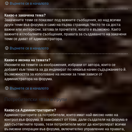
Върнете се в началото
Какво е закачена тема?
Закачените теми се показват под важните съобщения, но над всички
други теми във форума и само на първа страница. Често те са доста
важни или интересни, затова ги прочетете, когато е възможно. Както
важните и глобалните съобщения, правата за създаването на закачени
теми се дават от администратора.
Върнете се в началото
Какво е иконка на темата?
Иконките на темите са изображения, избрани от автора, които се
добавят към темата за да индикират по някакъв начин съдържанието й.
Възможността за използване на иконки за теми зависи от
администратора на форума.
Върнете се в началото
Потребителски нива и Групи
Какво са Администраторите?
Администраторите са потребители, които имат най-високо ниво на
контрол във форума. В зависимост от това, дали създателя на форума е
дал съответните права, тези потребители могат да контролират всички
възможни операции във форума, включително управление на правата,