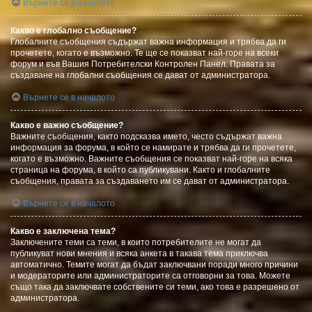
Върнете се в началото
Какво е глобално съобщение?
Глобалните съобщения съдържат важна информация и трябва да ги
прочетете, когато е възможно. Те ще се показват най-горе на всеки
форум и във Вашия Потребителски Контролен Панел. Правата за
създаване на глобални съобщения се дават от администратора.
Върнете се в началото
Какво е важно съобщение?
Важните съобщения, както подсказва името, често съдържат важна
информация за форума, в който се намирате и трябва да ги прочетете,
когато е възможно. Важните съобщения се показват най-горе на всяка
страница на форума, в който са публикувани. Както и глобалните
съобщения, правата за създаването им се дават от администратора.
Върнете се в началото
Какво е заключена тема?
Заключените теми са теми, в които потребителите не могат да
публикуват нови мнения и всяка анкета в такава тема приключва
автоматично. Темите могат да бъдат заключвани поради много причини
и модераторите или администраторите са отговорни за това. Можете
също така да заключвате собствените си теми, ако това е разрешено от
администратора.