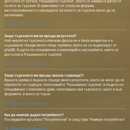
достъпно от бутона “Разширено търсене”, който се намира в дясно от
полето за търсене. В зависимост от стила на форума,
местоположението и функциите на полето за търсене могат да се
различават.
Върнете се в началото
Защо търсенето ми не връща резултати?
Най-вероятно търсената ключова фраза не е била конкретна и е
съдържала твърде много общи термини, които не се индексират от
phpBB. Бъдете по-специфични и използвайте настройките, които са
достъпни в Разширеното търсене.
Върнете се в началото
Защо търсенето ми връща празна страница!?
Вашата заявка е върнала твърде много резултати, които не могат да се
обработят от сървъра. Използвайте “Разширено търсене” и бъдете по-
специфични с ключовите думи, използвани при търсенето, както и във
форумите, в които се търси.
Върнете се в началото
Как да намеря даден потребител?
Последвайте връзката “Потребители” и след това “Намери потребител”.
Върнете се в началото