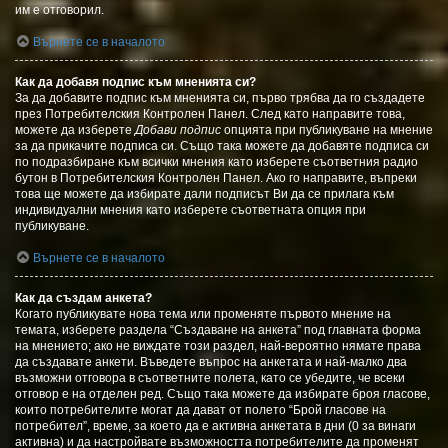
им е отговорил.
Върнете се в началото
Как да добавя подпис към мненията си?
За да добавите подпис към мненията си, първо трябва да го създадете
през Потребителския Контролен Панел. След като направите това,
можете да изберете
Добави подпис
опцията при публикуване на мнение
за да прикачите подписа си. Също така можете да добавяте подписа си
по подразбиране към всички мнения като изберете съответния радио
бутон в Потребителския Контролен Панел. Ако го направите, въпреки
това ще можете да избирате дали подписът Ви да се прилага към
индивидуални мнения като изберете съответната опция при
публикуване.
Върнете се в началото
Как да създам анкета?
Когато публикувате нова тема или променяте първото мнение на
темата, изберете раздела “Създаване на анкета” под главната форма
на мнението; ако не виждате този раздел, най-вероятно нямате права
да създавате анкети. Въведете въпрос на анкетата и най-малко два
възможни отговора в съответните полета, като се убедите, че всеки
отговор е на отделен ред. Също така можете да избирате броя гласове,
които потребителите могат да дават от полето “Брой гласове на
потребител”, време, за което да е активна анкетата в дни (0 за винаги
активна) и да настройвате възможността потребителите да променят