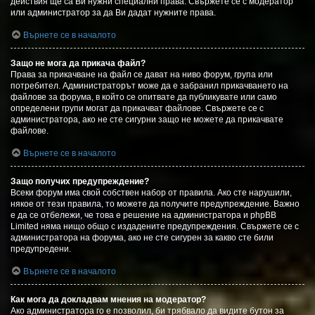
действия ще са Ви нужни специални права. Свържете се с модератор
или администратор за да Ви дадат нужните права.
Върнете се в началото
Защо не мога да прикача файл?
Права за прикачване на файл се дават на ниво форум, група или
потребител. Администраторът може да е забранил прикачването на
файлове за форума, в който се опитвате да публикувате или само
определени групи могат да прикачват файлове. Свържете се с
администратора, ако не сте сигурни защо не можете да прикачвате
файлове.
Върнете се в началото
Защо получих предупреждение?
Всеки форум има свой собствен набор от правила. Ако сте нарушили,
някое от тези правила, то можете да получите предупреждение. Важно
е да се отбележи, че това е решение на администратора и phpBB
Limited няма нищо общо с издадените предупреждения. Свържете се с
администратора на форума, ако не сте сигурен за какво сте били
предупредени.
Върнете се в началото
Как мога да докладвам мнения на модератор?
Ако администратора го е позволил, би трябвало да видите бутон за