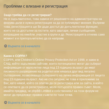
Проблеми с влизане и регистрация
Защо трябва да се регистрирам?
Не е задължително, това зависи от решението на администратора на
форума дали е нужна регистрация за да се публикуват мнения. Въпреки
това, регистрацията ще Ви даде достъп до допълнителни функции,
които не са достъпни за гостите, като аватари, лични съобщения,
изпращане на емейли, участие в групи и др. Регистрацията отнема само
момент и е препоръчително да се направи.
Върнете се в началото
Какво е COPPA?
COPPA, или Children’s Online Privacy Protection Act от 1998, е закон в
САЩ, който задължава сайтове, които потенциално могат да събират
информация от малолетни лица под 13 годишна възраст да имат
писменото разрешение на родител или някакъв друг вид легално
съглашение, позволяващо събирането на лична информация от лицето
под 13 годишна възраст. Ако не сте сигурни, че това е приложимо за
Вас, като някой, който се опитва да се регистрира или за сайта, в който
се опитвате да се регистрирате, моля потърсете правен съвет. Моля,
имайте предвид, че phpBB Limited и собственикът на този форум не
могат да предложат правни съвети по тази точка.
Върнете се в началото