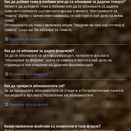
Как да добавя тема в любими или да се абонирам за дадена тема(и)?
Можете да добавите тема в любими или да се абонирате за дадена
тема като изберете съответната връзка в менюто “Инструменти за
темата” (бутон с гаечен ключ намиращ се най-горе и най-долу на всяка
тема).
Отговарянето на тема с включена опция “Уведоми ме при нов отговор в
темата” също ще Ви абонира за темата.
Върнете се в началото
Как да се абонирам за даден форум(и)?
За да се абонирате за цял форум/раздел, натиснете връзката
“Абониране за форума”, която се намира в лентата най-долу на
страницата при отваряне на дадения форум/раздел.
Върнете се в началото
Как да прекратя абонаментите си?
За да прекратите абонаментите си отидете в Потребителския панел и
последвайте връзката Управление на абонаментите.
Върнете се в началото
Прикачени файлове
Какви прикачени файлове са позволени в този форум?