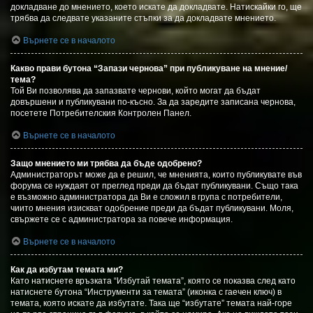
докладване до мнението, което искате да докладвате. Натискайки го, ще
трябва да следвате указаните стъпки за да докладвате мнението.
Върнете се в началото
Какво прави бутона “Запази чернова” при публикуване на мнение/
тема?
Той Ви позволява да запазвате чернови, който могат да бъдат
довършени и публикувани по-късно. За да заредите записана чернова,
посетете Потребителския Контролен Панел.
Върнете се в началото
Защо мнението ми трябва да бъде одобрено?
Администраторът може да е решил, че мненията, които публикувате във
форума се нуждаят от преглед преди да бъдат публикувани. Също така
е възможно администратора да Ви е сложил в група с потребители,
чиито мнения изискват одобрение преди да бъдат публикувани. Моля,
свържете се с администратора за повече информация.
Върнете се в началото
Как да избутам темата ми?
Като натиснете връзката “Избутай темата”, която се показва след като
натиснете бутона “Инструменти за темата” (иконка с гаечен ключ) в
темата, която искате да избутате. Така ще “избутате” темата най-горе