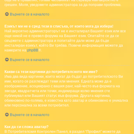
още не е правилно, тогава часовникът на сървъра най-вероятно е
грешен. Моля, уведомете администратора за да поправи проблема.
Върнете се в началото
Езикът ми не е сред тези в списъка, от които мога да избера!
Най вероятно администраторът не е инсталирал Вашият език или все
още никой не е превел форума на Вашият език. Опитайте се да се
свържете с администратора и попитайте дали може да бъде
инсталиран езикът, който Ви трябва. Повече информация можете да
намерите на
phpBB
®.
Върнете се в началото
Какви са тези картинки до потребителското ми име?
Има два вида картинки, които могат да бъдат до потребителското Ви
име, когато се разглеждат теми или мнения. Едната може да е
изображение, асоциирано с вашия ранг, най-често във формата на
звезди, квадратчета или точки, индикиращи колко мнения сте
публикувал или Вашият статус във форума. Другата картинка,
обикновено по-голяма, е известна като аватар и обикновено е уникална
или персонална за всеки потребител.
Върнете се в началото
Как да си сложа аватар?
В Потребителския Контролен Панел, в раздел “Профил” можете да