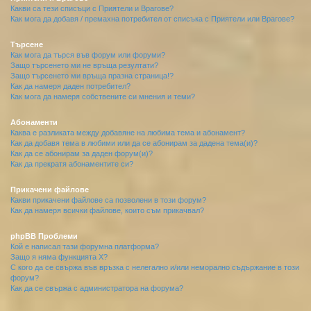
Какви са тези списъци с Приятели и Врагове?
Как мога да добавя / премахна потребител от списъка с Приятели или Врагове?
Търсене
Как мога да търся във форум или форуми?
Защо търсенето ми не връща резултати?
Защо търсенето ми връща празна страница!?
Как да намеря даден потребител?
Как мога да намеря собствените си мнения и теми?
Абонаменти
Каква е разликата между добавяне на любима тема и абонамент?
Как да добавя тема в любими или да се абонирам за дадена тема(и)?
Как да се абонирам за даден форум(и)?
Как да прекратя абонаментите си?
Прикачени файлове
Какви прикачени файлове са позволени в този форум?
Как да намеря всички файлове, които съм прикачвал?
phpBB Проблеми
Кой е написал тази форумна платформа?
Защо я няма функцията X?
С кого да се свържа във връзка с нелегално и/или неморално съдържание в този
форум?
Как да се свържа с администратора на форума?