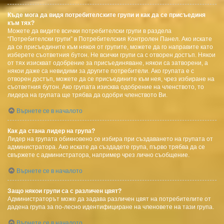
Къде мога да видя потребителските групи и как да се присъединя
към тях?
Можете да видите всички потребителски групи в раздела
“Потребителски групи” в Потребителския Контролен Панел. Ако искате
да се присъедините към някоя от групите, можете да го направите като
изберете съответния бутон. Не всички групи са с отворен достъп. Някои
от тях изискват одобрение за присъединяване, някои са затворени, а
някои даже са невидими за другите потребители. Ако групата е с
отворен достъп, можете да се присъедините към нея, чрез избиране на
съответния бутон. Ако групата изисква одобрение на членството, то
лидера на групата ще трябва да одобри членството Ви.
Върнете се в началото
Как да стана лидер на група?
Лидер на групата обикновено се избира при създаването на групата от
администратора. Ако искате да създадете група, първо трябва да се
свържете с администратора, например чрез лично съобщение.
Върнете се в началото
Защо някои групи са с различен цвят?
Администраторът може да задава различен цвят на потребителите от
дадена група за по-лесно идентифициране на членовете на тази група.
Върнете се в началото