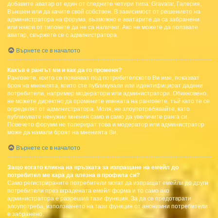
добавите аватар от един от следните четири типа: Gravatar, Галерия,
Външен или да качите свой собствен. В зависимост от решението на
администратора на форума, възможно е аватарите да са забранени
или някои от типовете да не са налични. Ако не можете да ползвате
аватар, свържете се с администратора.
Върнете се в началото
Какъв е рангът ми и как да го променя?
Ранговете, които се появяват под потребителското Ви име, показват
броя на мненията, които сте публикували или идентифицират дадени
потребители, например модератори или администратори. Обикновено,
не можете директно да промените имената на ранговете, тъй като те се
определят от администратора. Моля, не злоупотребявайте, като
публикувате ненужни мнения само и само да увеличите ранга си.
Повечето форуми не толерират това и модератор или администратор
може да намали броят на мненията Ви.
Върнете се в началото
Защо когато кликна на връзката за изпращане на емейл до
потребител ме кара да влезна в профила си?
Само регистрираните потребители могат да изпращат емейли до други
потребители през вградената емейл форма и то само ако
администратора е разрешил тази функция. За да се предотврати
злоупотреба, използването на тази функция от анонимни потребители
е забранено.