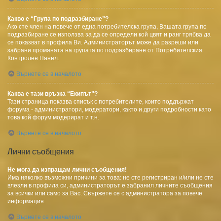
Какво е “Група по подразбиране”?
Ако сте член на повече от една потребителска група, Вашата група по
подразбиране се използва за да се определи кой цвят и ранг трябва да
се показват в профила Ви. Администраторът може да разреши или
забрани промяната на групата по подразбиране от Потребителския
Контролен Панел.
Върнете се в началото
Каква е тази връзка “Екипът”?
Тази страница показва списък с потребителите, които поддържат
форума - администратори, модератори, както и други подробности като
това кой форум модерират и т.н.
Върнете се в началото
Лични съобщения
Не мога да изпращам лични съобщения!
Има няколко възможни причини за това: не сте регистриран и/или не сте
влезли в профила си, администраторът е забранил личните съобщения
за всички или само за Вас. Свържете се с администратора за повече
информация.
Върнете се в началото