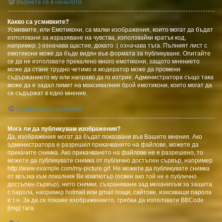
Върнете се в началото
Какво са усмивките?
Усмивките, или Емотикони, са малки изображения, които могат да бъдат
използвани за изразяване на чувства, използвайки кратък код,
например :) означава щастие, докато :( означава тъга. Пълният лист с
емотикони може да бъде видян във формата за публикуване. Опитайте
се да не използвате прекалено много емотикони, защото мнението
може да стане трудно четимо и модератор може да промени
съдържанието му или направо да го изтрие. Администратора също така
може да е задал лимит на максималния брой емотикони, които могат да
се съдържат в едно мнение.
Върнете се в началото
Мога ли да публикувам изображения?
Да, изображения могат да бъдат показвани във Вашите мнения. Ако
администратора е разрешил прикачването на файлове, можете да
прикачите снимка. Ако прикачването на файлове не е разрешено, то
можете да публикувате снимка от публично достъпен сървър, например
http://www.example.com/my-picture.gif. Не можете да публикувате снимка
от връзка към локалния Ви компютър (освен ако той не е публично
достъпен сървър), нито снимки, съхранявани зад механизъм за защита
с парола, например hotmail или gmail пощи, сайтове, изискващи парола
и т.н. За да се покаже изображението, трябва да използвате BBCode
[img] тага.