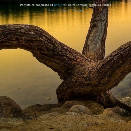
Форума се задвижва от
phpBB
® Forum Software © phpBB Limited
Поверителност
|
Условия