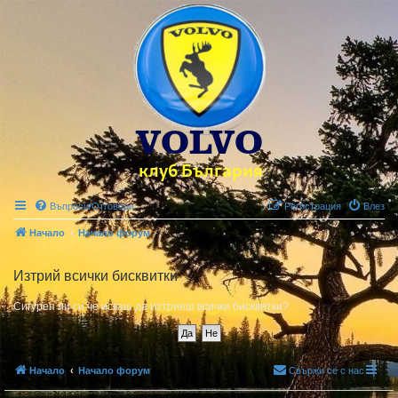
Въпроси/Отговори
Регистрация
Влез
Начало
Начало форум
Изтрий всички бисквитки
Сигурен ли си че искаш да изтриеш всички бисквитки?
Начало
Начало форум
Свържи се с нас