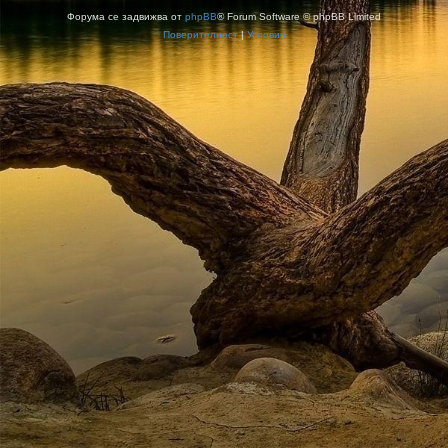
Форума се задвижва от
phpBB
® Forum Software © phpBB Limited
Поверителност
|
Условия