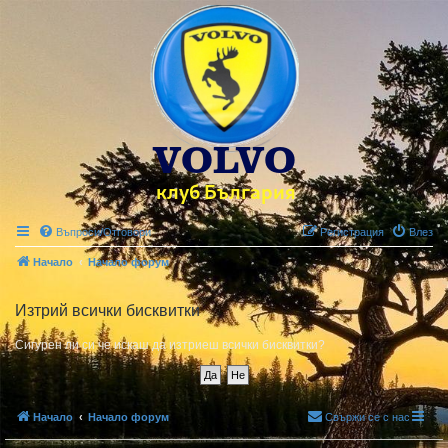
Въпроси/Отговори
Регистрация
Влез
Начало
Начало форум
Изтрий всички бисквитки
Сигурен ли си че искаш да изтриеш всички бисквитки?
Начало
Начало форум
Свържи се с нас