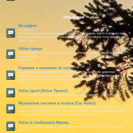
Общ форум
На лафче
На лафче
За всичко, което не се вписва в другите категории, както и всичко най
общо за марката пък и не само. Можете да използвате този форум за
общи теми.
Volvo срещи
Информация за това кога и къде се събираме. Проверявайте редовно
за нови дати.
Теми:
3
Сервизи и магазини за части
Тук мнение споделят само членове на клуба, които са доволни/
недоволни от даден сервиз. Реклама няма да бъде толерирана, при
условие, че не е съгласувана с администраторите.
Теми:
1
Volvo sport (Volvo Тунинг)
За автомобилен тунинг. Силов, оптичен или и двете - тук е мястото.
Музикални системи в колата (Car Audio)
За всякакви въпроси свързани с музикалните системи, които са
монтирани в автомобила Ви. Ако се колебаете точно какво оборудване
да си закупите - можете да се консултирате с нас тук.
Volvo в глобалната Мрежа
Тук ще намерите линкове за интересни и полезни сайтове и софтуер.
Теми:
1