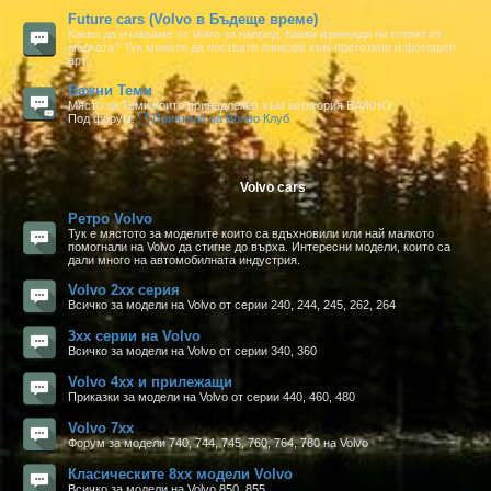
Future cars (Volvo в Бъдеще време)
Какво да очакваме от Volvo за напред. Какви изненади ни готвят от
марката? Тук можете да поствате линкове към прототипи и фотошоп
арт.
Важни Теми
Място за Теми които принадлежат към категория ВАЖНО
Под форум:
Приятели на Волво Клуб
Volvo cars
Ретро Volvo
Тук е мястото за моделите които са вдъхновили или най малкото
помогнали на Volvo да стигне до върха. Интересни модели, които са
дали много на автомобилната индустрия.
Volvo 2xx серия
Всичко за модели на Volvo от серии 240, 244, 245, 262, 264
3xx серии на Volvo
Всичко за модели на Volvo от серии 340, 360
Volvo 4xx и прилежащи
Приказки за модели на Volvo от серии 440, 460, 480
Volvo 7xx
Форум за модели 740, 744, 745, 760, 764, 780 на Volvo
Класическите 8xx модели Volvo
Всичко за модели на Volvo 850, 855