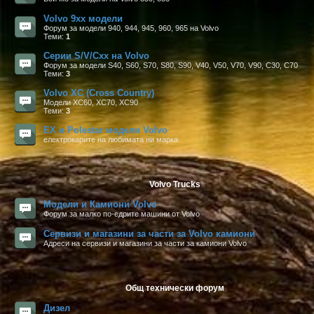
Volvo 9xx модели
Форум за модели 940, 944, 945, 960, 965 на Volvo
Теми:
1
Серии S/V/Cxx на Volvo
Форум за модели S40, S60, S70, S80, S90, V40, V50, V70, V90, C30, C70
Теми:
3
Volvo XC (Cross Country)
Mодели XC60, XC70, XC90
Теми:
3
EX и Polestar модели Volvo
електрокарите на любимата ни марка
Volvo Trucks
Модели и Камиони Volvo
Форум за малко по-едрите машини от Volvo
Сервизи и магазини за части за Volvo камиони
Адреси на сервизи и магазини за части за камиони Volvo
Общ технически форум
Дизел