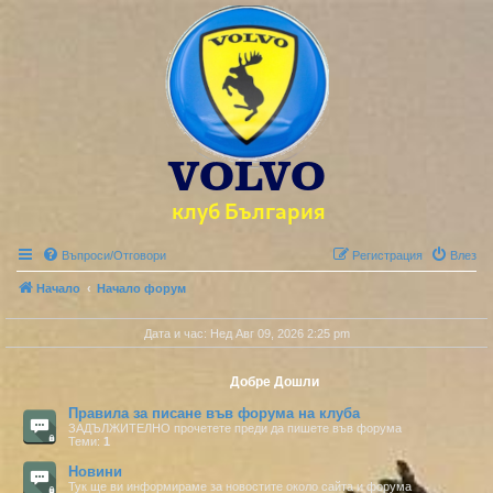
Въпроси/Отговори
Регистрация
Влез
Начало
Начало форум
Дата и час: Нед Авг 09, 2026 2:25 pm
Добре Дошли
Правила за писане във форума на клуба
ЗАДЪЛЖИТЕЛНО прочетете преди да пишете във форума
Теми:
1
Новини
Тук ще ви информираме за новостите около сайта и форума