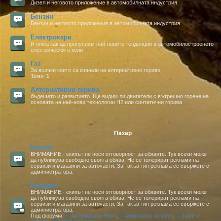
Дизел и неговото приложение в автомобилната индустрия.
Бензин
Бензин и неговото приложение в автомобилната индустрия.
Електрокари
И няма как да пропуснем най-новите тенденции в автомобилостроенето
електрическите коли
Газ
За всички които са минали на алтернативно гориво.
Теми:
1
Алтернативни горива
бъдещето и развитието. Ще видим ли двигатели с вътрешно горене на
основата на най-нови технологии H2 или синтетични горива
Пазар
Купува
ВНИМАНИЕ - екипът не носи отговорност за обявите. Тук всеки може
да публикува свободно своята обява. Не се толерират реклами на
сервизи и магазини за авточасти. За такъв тип реклама се свържете с
администратора.
Продава
ВНИМАНИЕ - екипът не носи отговорност за обявите. Тук всеки може
да публикува свободно своята обява. Не се толерират реклами на
сервизи и магазини за авточасти. За такъв тип реклама се свържете с
администратора.
Под форуми:
Автомобили Volvo
,
Авточасти за Volvo
,
Гуми и