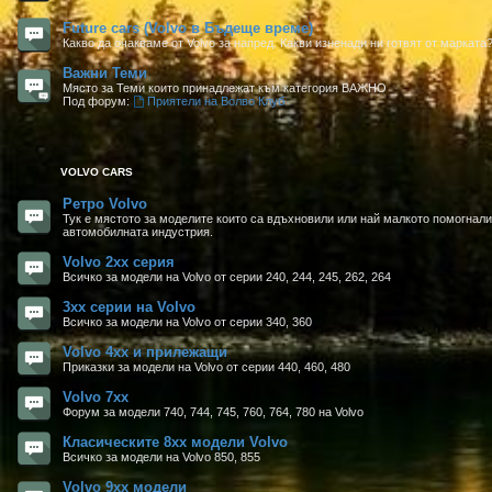
Future cars (Volvo в Бъдеще време)
Какво да очакваме от Volvo за напред. Какви изненади ни готвят от маркат
Важни Теми
Място за Теми които принадлежат към категория ВАЖНО
Под форум:
Приятели на Волво Клуб
VOLVO CARS
Ретро Volvo
Тук е мястото за моделите които са вдъхновили или най малкото помогнали 
автомобилната индустрия.
Volvo 2xx серия
Всичко за модели на Volvo от серии 240, 244, 245, 262, 264
3xx серии на Volvo
Всичко за модели на Volvo от серии 340, 360
Volvo 4xx и прилежащи
Приказки за модели на Volvo от серии 440, 460, 480
Volvo 7xx
Форум за модели 740, 744, 745, 760, 764, 780 на Volvo
Класическите 8xx модели Volvo
Всичко за модели на Volvo 850, 855
Volvo 9xx модели