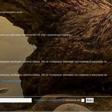
ктрическите коли
ата на най-нови технологии H2 или синтетични горива
ликува свободно своята обява. Не се толерират реклами на сервизи и магазини за
ликува свободно своята обява. Не се толерират реклами на сервизи и магазини за
Автоаксесоари
Забравих си паролата
|
Запомни ме