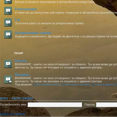
Бензин и неговото приложение в автомобилната индустрия.
Електрокари
И няма как да пропуснем най-новите тенденции в автомобилостроенето еле
Газ
За всички които са минали на алтернативно гориво.
Алтернативни горива
бъдещето и развитието. Ще видим ли двигатели с вътрешно горене на основ
ПАЗАР
Купува
ВНИМАНИЕ - екипът не носи отговорност за обявите. Тук всеки може да пуб
авточасти. За такъв тип реклама се свържете с администратора.
Продава
ВНИМАНИЕ - екипът не носи отговорност за обявите. Тук всеки може да пуб
авточасти. За такъв тип реклама се свържете с администратора.
Под форуми:
Автомобили Volvo
,
Авточасти за Volvo
,
Гуми и джанти
,
ВЛЕЗ
•
РЕГИСТРАЦИЯ
Потребителско име:
Парола:
КОЙ Е НА ЛИНИЯ