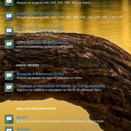
Форум за модели 940, 944, 945, 960, 965 на Volvo
Серии S/V/Cxx на Volvo
Форум за модели S40, S60, S70, S80, S90, V40, V50, V70, V90, C30, C70
Volvo XC (Cross Country)
Mодели XC60, XC70, XC90
EX и Polestar модели Volvo
електрокарите на любимата ни марка
VOLVO TRUCKS
Модели и Камиони Volvo
Форум за малко по-едрите машини от Volvo
Сервизи и магазини за части за Volvo камиони
Адреси на сервизи и магазини за части за камиони Volvo
ОБЩ ТЕХНИЧЕСКИ ФОРУМ
Дизел
Дизел и неговото приложение в автомобилната индустрия.
Бензин