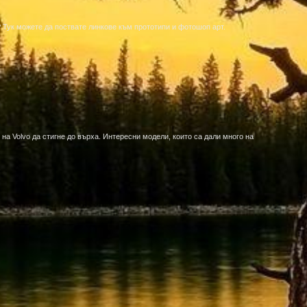
а? Тук можете да поствате линкове към прототипи и фотошоп арт.
на Volvo да стигне до върха. Интересни модели, които са дали много на