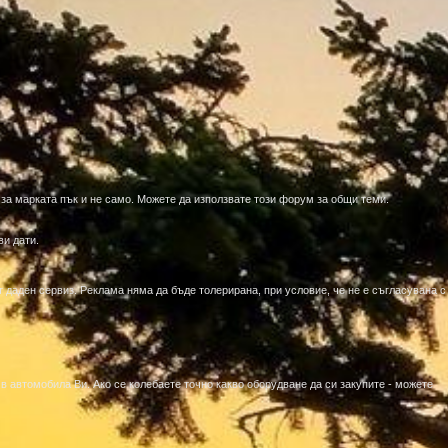
о за марката пък и не само. Можете да използвате този форум за общи теми.
ви дати.
т даден сервиз. Реклама няма да бъде толерирана, при условие, че не е съгласувана с
в автомобила Ви. Ако се колебаете точно какво оборудване да си закупите - можете