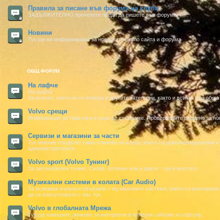
Правила за писане във форума на клуба
ЗАДЪЛЖИТЕЛНО прочетете преди да пишете във форума
Новини
Тук ще ви информираме за новостите около сайта и форума
ОБЩ ФОРУМ
На лафче
На лафче
За всичко, което не се вписва в другите категории, както и всичко най общ
Volvo срещи
Информация за това кога и къде се събираме. Проверявайте редовно за но
Сервизи и магазини за части
Тук мнение споделят само членове на клуба, които са доволни/недоволни о
администраторите.
Volvo sport (Volvo Тунинг)
За автомобилен тунинг. Силов, оптичен или и двете - тук е мястото.
Музикални системи в колата (Car Audio)
За всякакви въпроси свързани с музикалните системи, които са монтирани 
да се консултирате с нас тук.
Volvo в глобалната Мрежа
Тук ще намерите линкове за интересни и полезни сайтове и софтуер.