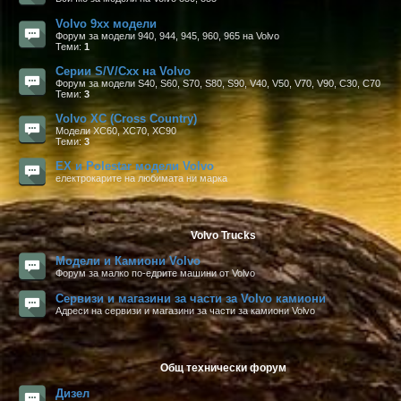
Volvo 9xx модели
Форум за модели 940, 944, 945, 960, 965 на Volvo
Теми:
1
Серии S/V/Cxx на Volvo
Форум за модели S40, S60, S70, S80, S90, V40, V50, V70, V90, C30, C70
Теми:
3
Volvo XC (Cross Country)
Mодели XC60, XC70, XC90
Теми:
3
EX и Polestar модели Volvo
електрокарите на любимата ни марка
Volvo Trucks
Модели и Камиони Volvo
Форум за малко по-едрите машини от Volvo
Сервизи и магазини за части за Volvo камиони
Адреси на сервизи и магазини за части за камиони Volvo
Общ технически форум
Дизел