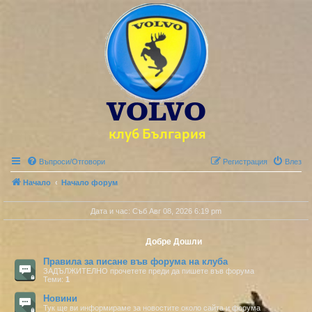
Въпроси/Отговори
Регистрация
Влез
Начало
Начало форум
Дата и час: Съб Авг 08, 2026 6:19 pm
Добре Дошли
Правила за писане във форума на клуба
ЗАДЪЛЖИТЕЛНО прочетете преди да пишете във форума
Теми:
1
Новини
Тук ще ви информираме за новостите около сайта и форума