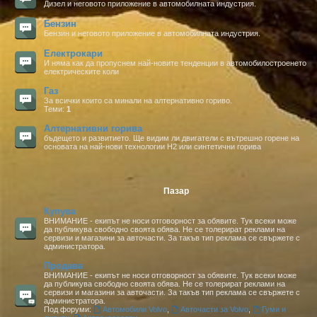
Дизел и неговото приложение в автомобилната индустрия.
Бензин
Бензин и неговото приложение в автомобилната индустрия.
Електрокари
И няма как да пропуснем най-новите тенденции в автомобилостроенето
електрическите коли
Газ
За всички които са минали на алтернативно гориво.
Теми:
1
Алтернативни горива
бъдещето и развитието. Ще видим ли двигатели с вътрешно горене на
основата на най-нови технологии H2 или синтетични горива
Пазар
Купува
ВНИМАНИЕ - екипът не носи отговорност за обявите. Тук всеки може
да публикува свободно своята обява. Не се толерират реклами на
сервизи и магазини за авточасти. За такъв тип реклама се свържете с
администратора.
Продава
ВНИМАНИЕ - екипът не носи отговорност за обявите. Тук всеки може
да публикува свободно своята обява. Не се толерират реклами на
сервизи и магазини за авточасти. За такъв тип реклама се свържете с
администратора.
Под форуми:
Автомобили Volvo
,
Авточасти за Volvo
,
Гуми и