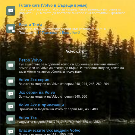
Future cars (Volvo в Бъдеще време)
Какво да очакваме от Volvo за напред. Какви изненади ни готвят от
марката? Тук можете да поствате линкове към прототипи и фотошоп
арт.
Важни Теми
Място за Теми които принадлежат към категория ВАЖНО
Под форум:
Приятели на Волво Клуб
Volvo cars
Ретро Volvo
Тук е мястото за моделите които са вдъхновили или най малкото
помогнали на Volvo да стигне до върха. Интересни модели, които са
дали много на автомобилната индустрия.
Volvo 2xx серия
Всичко за модели на Volvo от серии 240, 244, 245, 262, 264
3xx серии на Volvo
Всичко за модели на Volvo от серии 340, 360
Volvo 4xx и прилежащи
Приказки за модели на Volvo от серии 440, 460, 480
Volvo 7xx
Форум за модели 740, 744, 745, 760, 764, 780 на Volvo
Класическите 8xx модели Volvo
Всичко за модели на Volvo 850, 855