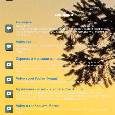
Общ форум
На лафче
На лафче
За всичко, което не се вписва в другите категории, както и всичко най
общо за марката пък и не само. Можете да използвате този форум за
общи теми.
Volvo срещи
Информация за това кога и къде се събираме. Проверявайте редовно
за нови дати.
Теми:
3
Сервизи и магазини за части
Тук мнение споделят само членове на клуба, които са доволни/
недоволни от даден сервиз. Реклама няма да бъде толерирана, при
условие, че не е съгласувана с администраторите.
Теми:
1
Volvo sport (Volvo Тунинг)
За автомобилен тунинг. Силов, оптичен или и двете - тук е мястото.
Музикални системи в колата (Car Audio)
За всякакви въпроси свързани с музикалните системи, които са
монтирани в автомобила Ви. Ако се колебаете точно какво оборудване
да си закупите - можете да се консултирате с нас тук.
Volvo в глобалната Мрежа
Тук ще намерите линкове за интересни и полезни сайтове и софтуер.
Теми:
1