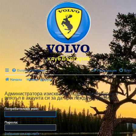
Въпроси/Отговори
Регистрация
Влез
Начало
Начало форум
Администратора изисква да бъдете регистриран и
влязъл в акаунта си за да преглеждате профили.
Потребителско име:
Парола:
Забравих си паролата