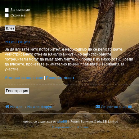
Запомни ме
Скрий ме
РЕГИСТРАЦИЯ
За да влизате като потребител, е необходимо да се регистрирате.
Регистрирането отнема няколко минути, но регистрираните
потребители могат да имат допълнителни права и възможности. Преди
да влезете, прочетете внимателно всички правила и изисквания за
участие.
Условия за ползване
|
Поверителност
Регистрация
Начало
Начало форум
Свържи се с нас
Форума се задвижва от
phpBB
® Forum Software © phpBB Limited
Поверителност
|
Условия