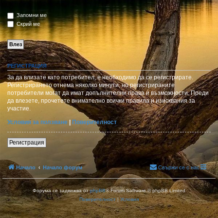
Запомни ме
Скрий ме
РЕГИСТРАЦИЯ
За да влизате като потребител, е необходимо да се регистрирате.
Регистрирането отнема няколко минути, но регистрираните
потребители могат да имат допълнителни права и възможности. Преди
да влезете, прочетете внимателно всички правила и изисквания за
участие.
Условия за ползване
|
Поверителност
Регистрация
Начало
Начало форум
Свържи се с нас
Форума се задвижва от
phpBB
® Forum Software © phpBB Limited
Поверителност
|
Условия