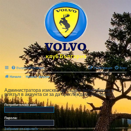
Въпроси/Отговори
Регистрация
Влез
Начало
Начало форум
Администратора изисква да бъдете регистриран и
влязъл в акаунта си за да преглеждате профили.
Потребителско име:
Парола:
Забравих си паролата