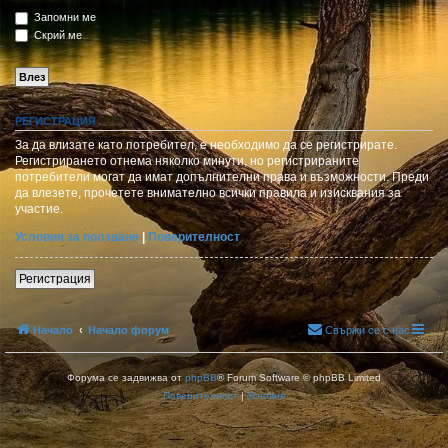
Запомни ме
Скрий ме
РЕГИСТРАЦИЯ
За да влизате като потребител, е необходимо да се регистрирате.
Регистрирането отнема няколко минути, но регистрираните
потребители могат да имат допълнителни права и възможности. Преди
да влезете, прочетете внимателно всички правила и изисквания за
участие.
Условия за ползване
|
Поверителност
Регистрация
Начало
Начало форум
Свържи се с нас
Форума се задвижва от
phpBB
® Forum Software © phpBB Limited
Поверителност
|
Условия