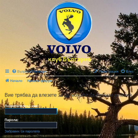
Въпроси/Отговори
Регистрация
Влез
Начало
Начало форум
Вие трябва да влезете за да можете да пускате мнения.
Потребителско име:
Парола:
Забравих си паролата