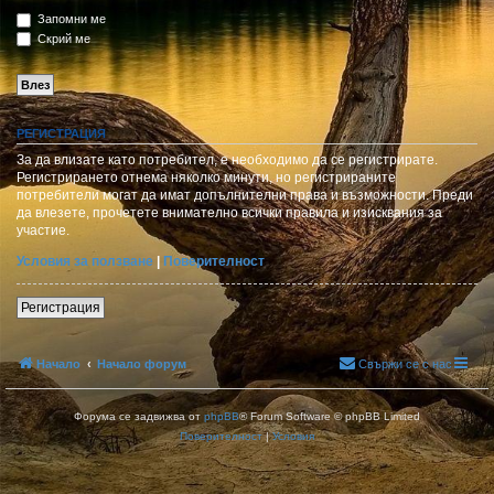
Запомни ме
Скрий ме
РЕГИСТРАЦИЯ
За да влизате като потребител, е необходимо да се регистрирате.
Регистрирането отнема няколко минути, но регистрираните
потребители могат да имат допълнителни права и възможности. Преди
да влезете, прочетете внимателно всички правила и изисквания за
участие.
Условия за ползване
|
Поверителност
Регистрация
Начало
Начало форум
Свържи се с нас
Форума се задвижва от
phpBB
® Forum Software © phpBB Limited
Поверителност
|
Условия