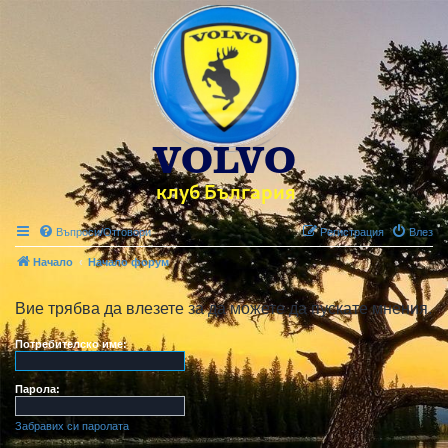
Въпроси/Отговори
Регистрация
Влез
Начало
Начало форум
Вие трябва да влезете за да можете да пускате мнения.
Потребителско име:
Парола:
Забравих си паролата