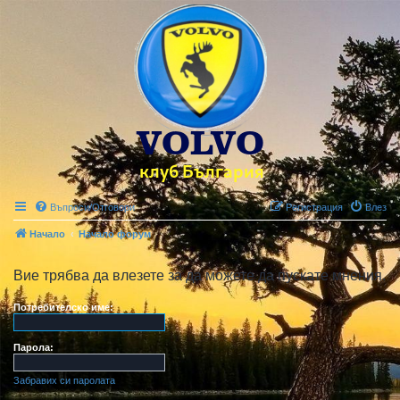
Въпроси/Отговори
Регистрация
Влез
Начало
Начало форум
Вие трябва да влезете за да можете да пускате мнения.
Потребителско име:
Парола:
Забравих си паролата