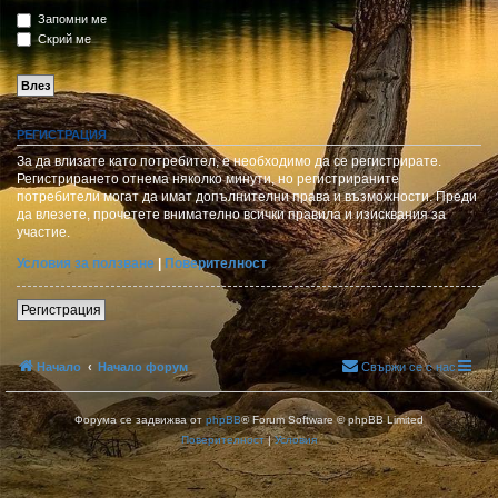
Запомни ме
Скрий ме
РЕГИСТРАЦИЯ
За да влизате като потребител, е необходимо да се регистрирате.
Регистрирането отнема няколко минути, но регистрираните
потребители могат да имат допълнителни права и възможности. Преди
да влезете, прочетете внимателно всички правила и изисквания за
участие.
Условия за ползване
|
Поверителност
Регистрация
Начало
Начало форум
Свържи се с нас
Форума се задвижва от
phpBB
® Forum Software © phpBB Limited
Поверителност
|
Условия