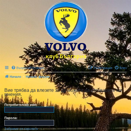
Въпроси/Отговори
Регистрация
Влез
Начало
Начало форум
Вие трябва да влезете за да можете да отговаряте на
мнения.
Потребителско име:
Парола:
Забравих си паролата