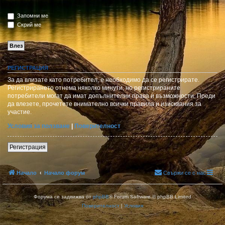
Запомни ме
Скрий ме
РЕГИСТРАЦИЯ
За да влизате като потребител, е необходимо да се регистрирате.
Регистрирането отнема няколко минути, но регистрираните
потребители могат да имат допълнителни права и възможности. Преди
да влезете, прочетете внимателно всички правила и изисквания за
участие.
Условия за ползване
|
Поверителност
Регистрация
Начало
Начало форум
Свържи се с нас
Форума се задвижва от
phpBB
® Forum Software © phpBB Limited
Поверителност
|
Условия