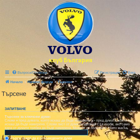
Въпроси/Отговори
Регистрация
Влез
Начало
Начало форум
Търсене
Търсене
ЗАПИТВАНЕ
Търсене за ключови думи:
Сложи
+
пред думата, която искаш да бъде намерена и
-
пред думата, която не
искаш да бъде намерена. Сложи лист от думи разделени с
|
в скоби, ако само
една от думите трябва да бъде намерена. Можете да ползвайте * като маска.
Търси за коя да е от въведените думи