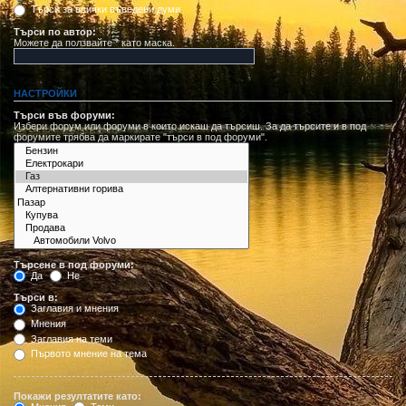
Търси за всички въведени думи
Търси по автор:
Можете да ползвайте * като маска.
НАСТРОЙКИ
Търси във форуми:
Избери форум или форуми в които искаш да търсиш. За да търсите и в под
форумите трябва да маркирате "търси в под форуми".
Търсене в под форуми:
Да
Не
Търси в:
Заглавия и мнения
Мнения
Заглавия на теми
Първото мнение на тема
Покажи резултатите като: