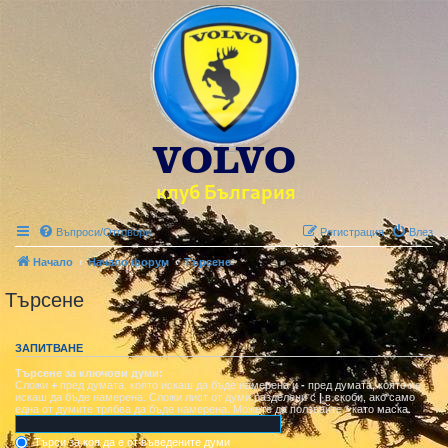
Въпроси/Отговори
Регистрация
Влез
Начало
Начало форум
Търсене
Търсене
ЗАПИТВАНЕ
Търсене за ключови думи:
Сложи
+
пред думата, която искаш да бъде намерена и
-
пред думата, която не
искаш да бъде намерена. Сложи лист от думи разделени с
|
в скоби, ако само
една от думите трябва да бъде намерена. Можете да ползвайте * като маска.
Търси за коя да е от въведените думи