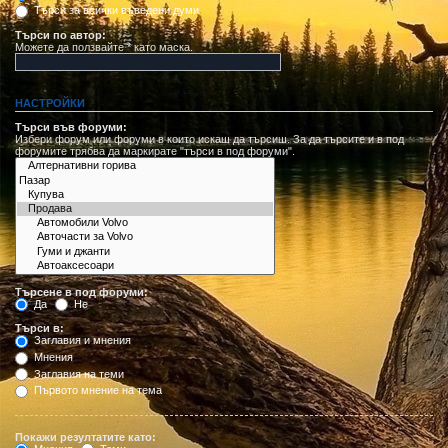
Търси за всички въведени думи
Търси по автор:
Можете да ползвайте * като маска.
НАСТРОЙКИ
Търси във форуми:
Избери форум или форуми в които искаш да търсиш. За да търсите и в под
форумите трябва да маркирате "търси в под форуми".
Търсене в под форуми:
Да
Не
Търси в:
Заглавия и мнения
Мнения
Заглавия на теми
Първото мнение на тема
Покажи резултатите като: