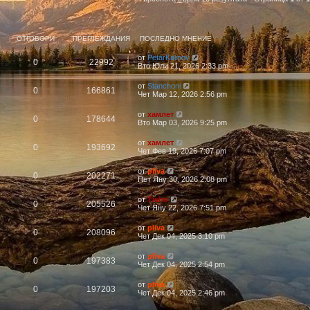
ОТГОВОРИ
ПРЕГЛЕЖДАНИЯ
ПОСЛЕДНО МНЕНИЕ
от
PetarKalinov
0
22992
Вто Юли 21, 2026 2:33 pm
от
Stanchoni
0
166861
Чет Мар 12, 2026 2:56 pm
от
хамлет
0
178644
Вто Мар 03, 2026 9:25 pm
от
хамлет
0
193692
Чет Фев 19, 2026 7:07 pm
от
pliva
0
202271
Пет Яну 30, 2026 2:08 pm
от
Tisho
0
205526
Чет Яну 22, 2026 7:51 pm
от
pliva
0
208096
Чет Дек 04, 2025 3:10 pm
от
pliva
0
197383
Чет Дек 04, 2025 2:54 pm
от
pliva
0
197203
Чет Дек 04, 2025 2:46 pm