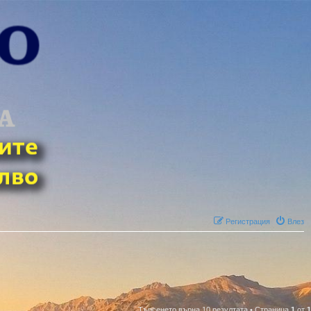
Регистрация
Влез
Търсенето върна 10 резултата • Страница
1
от
1