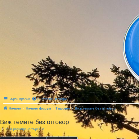
Бързи връзки
Въпроси/Отговори
Начало
Начало форум
Търсене
Виж темите без отговор
Виж темите без отговор
Към разширено търсене