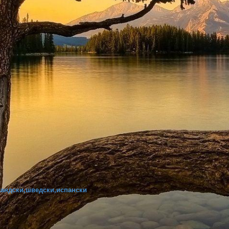
ландски,шведски,испански