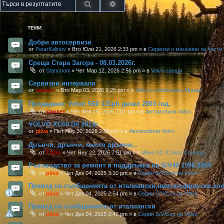
Търсене
Разширено търсене
ТЕМИ
Добри автосервизи
от
PetarKalinov
»
Вто Юли 21, 2026 2:33 pm
» в
Сервизи и магазини за части
Среща Стара Загора - 08.03.2026г.
от
Stanchoni
»
Чет Мар 12, 2026 2:56 pm
» в
Volvo срещи
Сервизни интервали
от
хамлет
»
Вто Мар 03, 2026 9:25 pm
» в
Volvo в глобалната Мрежа
Продадено: Volvo S60 131ph дизел 2003 год.
от
хамлет
»
Чет Фев 19, 2026 7:07 pm
» в
Автомобили Volvo
VOLVO XC60 D4 2013г.
от
pliva
»
Пет Яну 30, 2026 2:08 pm
» в
Автомобили Volvo
Дрънчи, дрънчи, много дрънчи...
от
Tisho
»
Чет Яну 22, 2026 7:51 pm
» в
Volvo XC (Cross Country)
Ръководство за ремонт и поддръжка на S/V40 1996-2004
от
pliva
»
Чет Дек 04, 2025 3:10 pm
» в
Серии S/V/Cxx на Volvo
Превод на съобщенията от италиански,немски,френски,хо
от
pliva
»
Чет Дек 04, 2025 2:54 pm
» в
Серии S/V/Cxx на Volvo
Превод на съобщенията от италиански
от
pliva
»
Чет Дек 04, 2025 2:46 pm
» в
Серии S/V/Cxx на Volvo