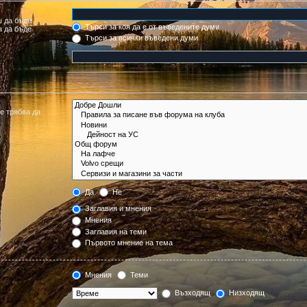
ш да бъде
Търси за коя да е от въведените думи
а да бъде
Търси за всички въведени думи
е трябва да
Да
Не
Заглавия и мнения
Мнения
Заглавия на теми
Първото мнение на тема
Мнения
Теми
Възходящ
Низходящ