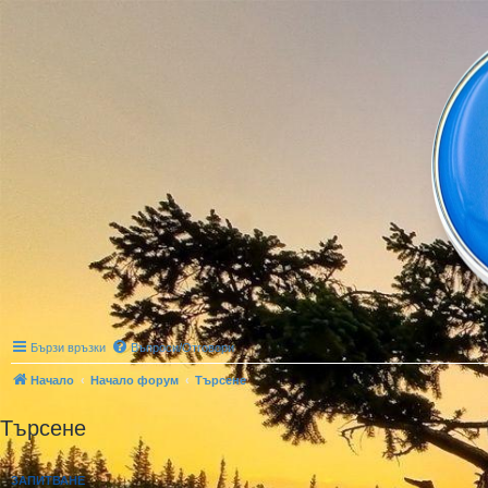
Бързи връзки
Въпроси/Отговори
Начало
Начало форум
Търсене
Търсене
ЗАПИТВАНЕ