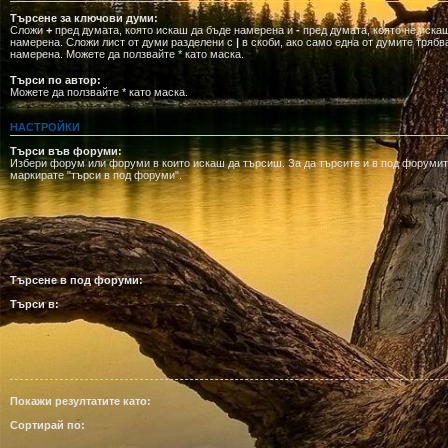
Търсене за ключови думи:
Сложи
+
пред думата, която искаш да бъде намерена и
-
пред думата, която не иска
намерена. Сложи лист от думи разделени с
|
в скоби, ако само една от думите трябв
намерена. Можете да ползвайте * като маска.
Търси по автор:
Можете да ползвайте * като маска.
НАСТРОЙКИ
Търси във форуми:
Избери форум или форуми в които искаш да търсиш. За да търсите и в под форумит
маркирате "търси в под форуми".
Търсене в под форуми:
Търси в:
Покажи резултатите като:
Сортирай по: