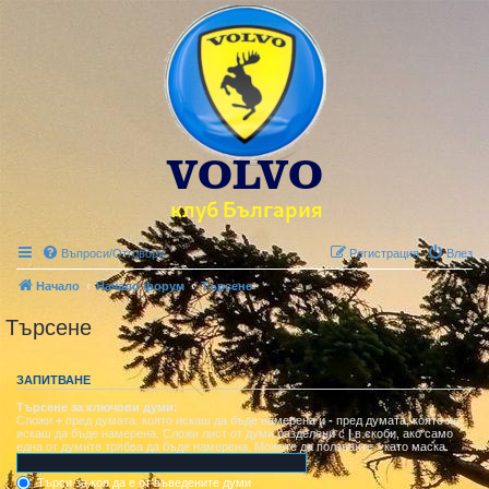
Въпроси/Отговори
Регистрация
Влез
Начало
Начало форум
Търсене
Търсене
ЗАПИТВАНЕ
Търсене за ключови думи:
Сложи
+
пред думата, която искаш да бъде намерена и
-
пред думата, която не
искаш да бъде намерена. Сложи лист от думи разделени с
|
в скоби, ако само
една от думите трябва да бъде намерена. Можете да ползвайте * като маска.
Търси за коя да е от въведените думи