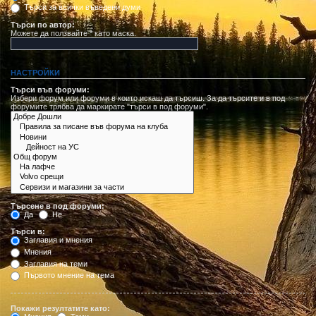
Търси за всички въведени думи
Търси по автор:
Можете да ползвайте * като маска.
НАСТРОЙКИ
Търси във форуми:
Избери форум или форуми в които искаш да търсиш. За да търсите и в под
форумите трябва да маркирате "търси в под форуми".
Търсене в под форуми:
Да
Не
Търси в:
Заглавия и мнения
Мнения
Заглавия на теми
Първото мнение на тема
Покажи резултатите като: