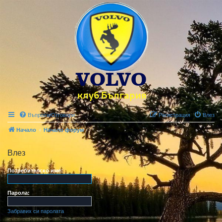
Въпроси/Отговори
Регистрация
Влез
Начало
Начало форум
Влез
Потребителско име:
Парола:
Забравих си паролата