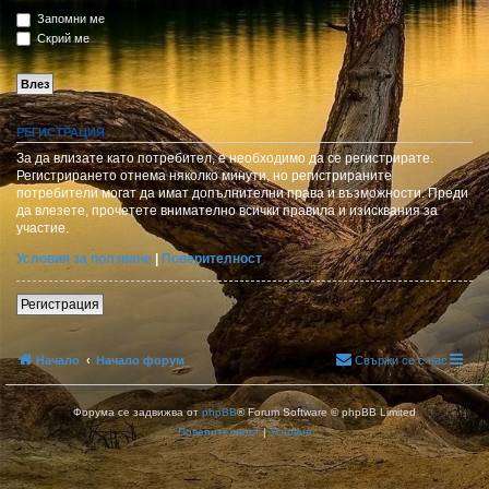
Запомни ме
Скрий ме
РЕГИСТРАЦИЯ
За да влизате като потребител, е необходимо да се регистрирате.
Регистрирането отнема няколко минути, но регистрираните
потребители могат да имат допълнителни права и възможности. Преди
да влезете, прочетете внимателно всички правила и изисквания за
участие.
Условия за ползване
|
Поверителност
Регистрация
Начало
Начало форум
Свържи се с нас
Форума се задвижва от
phpBB
® Forum Software © phpBB Limited
Поверителност
|
Условия