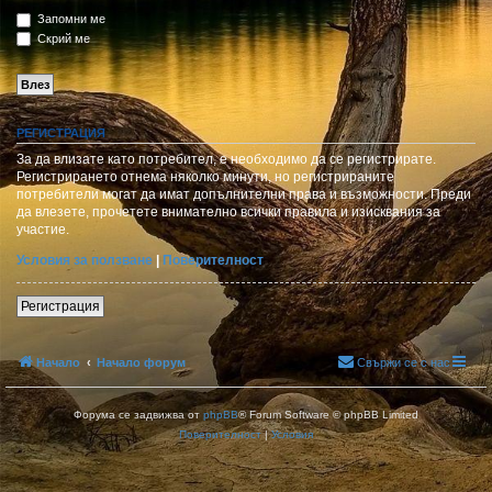
Запомни ме
Скрий ме
РЕГИСТРАЦИЯ
За да влизате като потребител, е необходимо да се регистрирате.
Регистрирането отнема няколко минути, но регистрираните
потребители могат да имат допълнителни права и възможности. Преди
да влезете, прочетете внимателно всички правила и изисквания за
участие.
Условия за ползване
|
Поверителност
Регистрация
Начало
Начало форум
Свържи се с нас
Форума се задвижва от
phpBB
® Forum Software © phpBB Limited
Поверителност
|
Условия