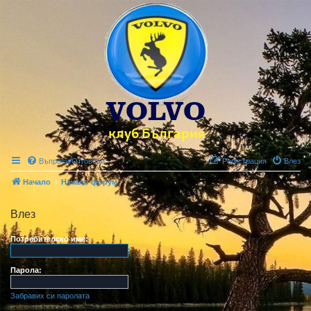
Въпроси/Отговори
Регистрация
Влез
Начало
Начало форум
Влез
Потребителско име:
Парола:
Забравих си паролата