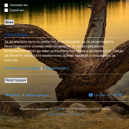
Запомни ме
Скрий ме
РЕГИСТРАЦИЯ
За да влизате като потребител, е необходимо да се регистрирате.
Регистрирането отнема няколко минути, но регистрираните
потребители могат да имат допълнителни права и възможности. Преди
да влезете, прочетете внимателно всички правила и изисквания за
участие.
Условия за ползване
|
Поверителност
Регистрация
Начало
Начало форум
Свържи се с нас
Форума се задвижва от
phpBB
® Forum Software © phpBB Limited
Поверителност
|
Условия