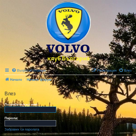
Въпроси/Отговори
Регистрация
Влез
Начало
Начало форум
Влез
Потребителско име:
Парола:
Забравих си паролата