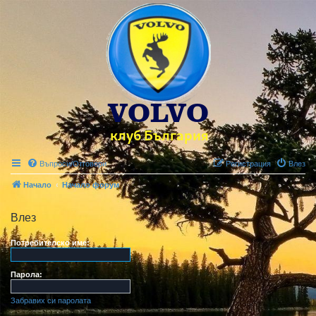
Въпроси/Отговори
Регистрация
Влез
Начало
Начало форум
Влез
Потребителско име:
Парола:
Забравих си паролата