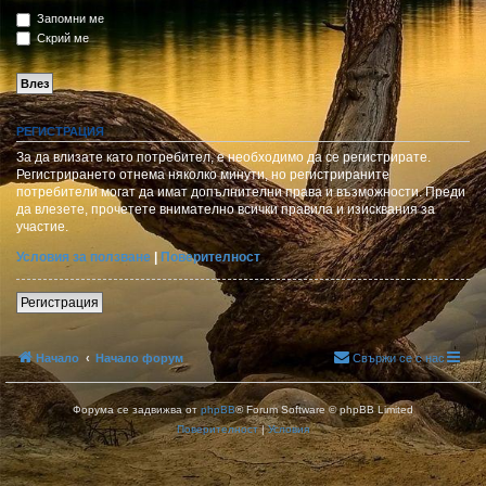
Запомни ме
Скрий ме
РЕГИСТРАЦИЯ
За да влизате като потребител, е необходимо да се регистрирате.
Регистрирането отнема няколко минути, но регистрираните
потребители могат да имат допълнителни права и възможности. Преди
да влезете, прочетете внимателно всички правила и изисквания за
участие.
Условия за ползване
|
Поверителност
Регистрация
Начало
Начало форум
Свържи се с нас
Форума се задвижва от
phpBB
® Forum Software © phpBB Limited
Поверителност
|
Условия