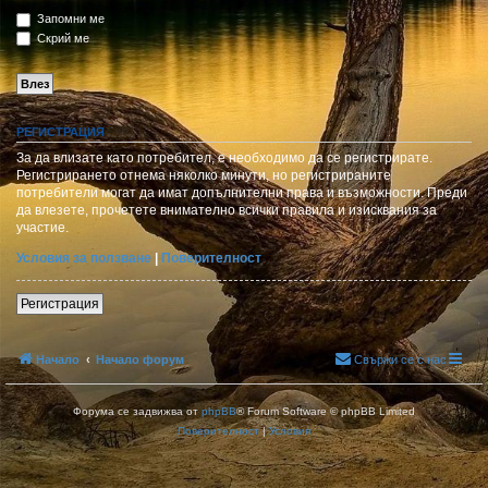
Запомни ме
Скрий ме
РЕГИСТРАЦИЯ
За да влизате като потребител, е необходимо да се регистрирате.
Регистрирането отнема няколко минути, но регистрираните
потребители могат да имат допълнителни права и възможности. Преди
да влезете, прочетете внимателно всички правила и изисквания за
участие.
Условия за ползване
|
Поверителност
Регистрация
Начало
Начало форум
Свържи се с нас
Форума се задвижва от
phpBB
® Forum Software © phpBB Limited
Поверителност
|
Условия