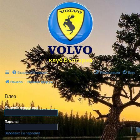
Въпроси/Отговори
Регистрация
Влез
Начало
Начало форум
Влез
Потребителско име:
Парола:
Забравих си паролата