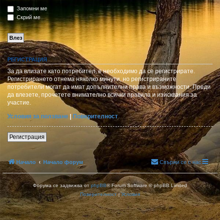
Запомни ме
Скрий ме
РЕГИСТРАЦИЯ
За да влизате като потребител, е необходимо да се регистрирате.
Регистрирането отнема няколко минути, но регистрираните
потребители могат да имат допълнителни права и възможности. Преди
да влезете, прочетете внимателно всички правила и изисквания за
участие.
Условия за ползване
|
Поверителност
Регистрация
Начало
Начало форум
Свържи се с нас
Форума се задвижва от
phpBB
® Forum Software © phpBB Limited
Поверителност
|
Условия