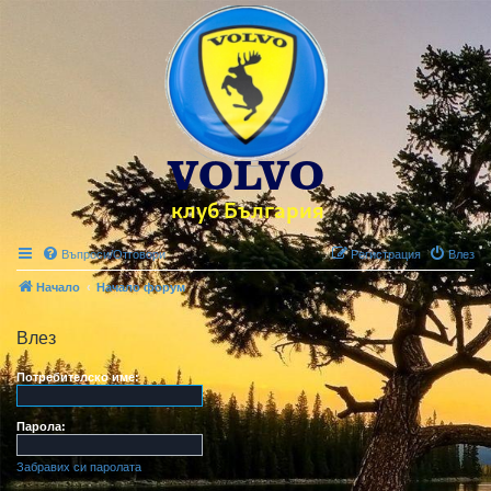
Въпроси/Отговори
Регистрация
Влез
Начало
Начало форум
Влез
Потребителско име:
Парола:
Забравих си паролата