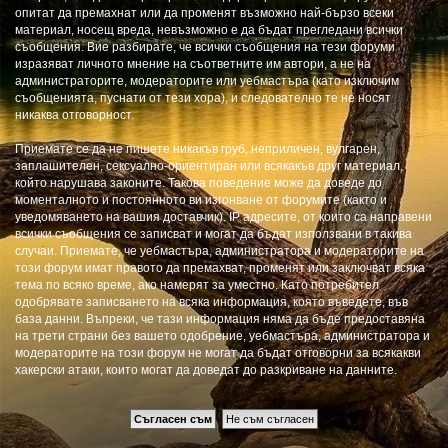
опитат да премахнат или да променят възможно най-бързо всеки
материал, носещ вреда, невъзможно е да бъдат прегледани всички
съобщения. Вие разбирате, че всички съобщения на тези форуми
изразяват личното мнение на съответните им автори, а не на
администраторите, модераторите или уебмастъра (като изключим
съобщенията, пуснати от тези хора), и следователно те не носят
никаква отговорност.
Приемате се да не пишете никакъв груб, неприличен, вулгарен,
заплашителен, сексуално-ориентиран или всякакъв друг материал,
който нарушава законите. Такова поведение може да доведе до
моменталното и постоянното ви изгонване от форумите (както и
уведомяването на вашия доставчик). IP адресите, от които са направени
всички съобщения се записват и могат да бъдат използвани в такива
случаи. Приемате, че уебмастъра, администратора и модераторите на
този форум имат правото да премахват, променят или заключват всяка
тема по всяко време, ако намерят за уместно. Като потребител
одобрявате записването на всяка информация, която въведете, във
база данни. Въпреки, че тази информация няма да бъде предоставяна
на трети страни без вашето одобрение, уебмастъра, администратора и
модераторите на този форум не могат да бъдат отговорни за всякакви
хакерски атаки, които могат да доведат до разкриване на данните.