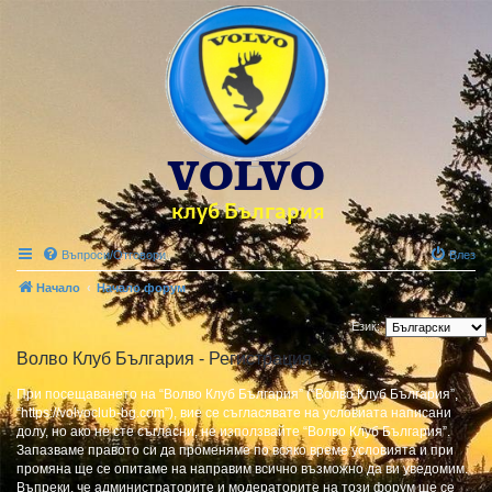
Въпроси/Отговори
Влез
Начало
Начало форум
Език:
Волво Клуб България - Регистрация
При посещаването на “Волво Клуб България” (“Волво Клуб България”,
“https://volvoclub-bg.com”), вие се съгласявате на условиата написани
долу, но ако не сте съгласни, не използвайте “Волво Клуб България”.
Запазваме правото си да променяме по всяко време условията и при
промяна ще се опитаме на направим всично възможно да ви уведомим.
Въпреки, че администраторите и модераторите на този форум ще се