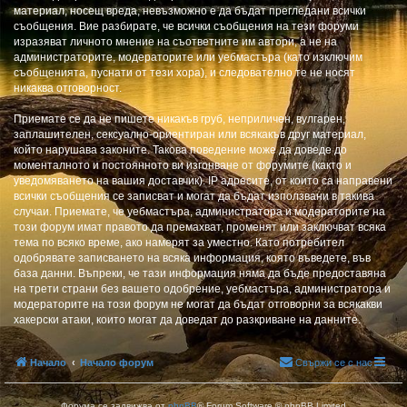
материал, носещ вреда, невъзможно е да бъдат прегледани всички
съобщения. Вие разбирате, че всички съобщения на тези форуми
изразяват личното мнение на съответните им автори, а не на
администраторите, модераторите или уебмастъра (като изключим
съобщенията, пуснати от тези хора), и следователно те не носят
никаква отговорност.
Приемате се да не пишете никакъв груб, неприличен, вулгарен,
заплашителен, сексуално-ориентиран или всякакъв друг материал,
който нарушава законите. Такова поведение може да доведе до
моменталното и постоянното ви изгонване от форумите (както и
уведомяването на вашия доставчик). IP адресите, от които са направени
всички съобщения се записват и могат да бъдат използвани в такива
случаи. Приемате, че уебмастъра, администратора и модераторите на
този форум имат правото да премахват, променят или заключват всяка
тема по всяко време, ако намерят за уместно. Като потребител
одобрявате записването на всяка информация, която въведете, във
база данни. Въпреки, че тази информация няма да бъде предоставяна
на трети страни без вашето одобрение, уебмастъра, администратора и
модераторите на този форум не могат да бъдат отговорни за всякакви
хакерски атаки, които могат да доведат до разкриване на данните.
Начало
Начало форум
Свържи се с нас
Форума се задвижва от
phpBB
® Forum Software © phpBB Limited