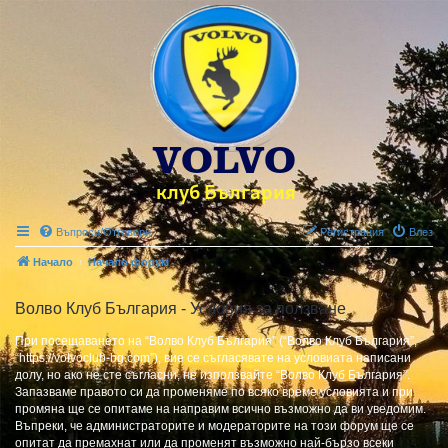
Въпроси/Отговори
Регистрация
Влез
Начало
Начало форум
Волво Клуб България - Условия за ползване
При посещаването на “Волво Клуб България” (“Волво Клуб България”,
“https://volvoclub-bg.com”), вие се съгласявате на условиата написани
долу, но ако не сте съгласни, не използвайте “Волво Клуб България”.
Запазваме правото си да променяме по всяко време условията и при
промяна ще се опитаме на направим всично възможно да ви уведомим.
Въпреки, че администраторите и модераторите на този форум ще се
опитат да премахнат или да променят възможно най-бързо всеки