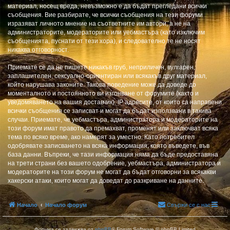
материал, носещ вреда, невъзможно е да бъдат прегледани всички
съобщения. Вие разбирате, че всички съобщения на тези форуми
изразяват личното мнение на съответните им автори, а не на
администраторите, модераторите или уебмастъра (като изключим
съобщенията, пуснати от тези хора), и следователно те не носят
никаква отговорност.
Приемате се да не пишете никакъв груб, неприличен, вулгарен,
заплашителен, сексуално-ориентиран или всякакъв друг материал,
който нарушава законите. Такова поведение може да доведе до
моменталното и постоянното ви изгонване от форумите (както и
уведомяването на вашия доставчик). IP адресите, от които са направени
всички съобщения се записват и могат да бъдат използвани в такива
случаи. Приемате, че уебмастъра, администратора и модераторите на
този форум имат правото да премахват, променят или заключват всяка
тема по всяко време, ако намерят за уместно. Като потребител
одобрявате записването на всяка информация, която въведете, във
база данни. Въпреки, че тази информация няма да бъде предоставяна
на трети страни без вашето одобрение, уебмастъра, администратора и
модераторите на този форум не могат да бъдат отговорни за всякакви
хакерски атаки, които могат да доведат до разкриване на данните.
Начало
Начало форум
Свържи се с нас
Форума се задвижва от
phpBB
® Forum Software © phpBB Limited