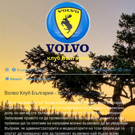
Въпроси/Отговори
Регистрация
Влез
Начало
Начало форум
Волво Клуб България - Условия за ползване
При посещаването на “Волво Клуб България” (“Волво Клуб България”,
“https://volvoclub-bg.com”), вие се съгласявате на условиата написани
долу, но ако не сте съгласни, не използвайте “Волво Клуб България”.
Запазваме правото си да променяме по всяко време условията и при
промяна ще се опитаме на направим всично възможно да ви уведомим.
Въпреки, че администраторите и модераторите на този форум ще се
опитат да премахнат или да променят възможно най-бързо всеки