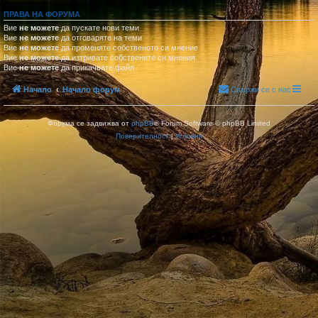
ПРАВА НА ФОРУМА
Вие
не можете
да пускате нови теми
Вие
не можете
да отговаряте на теми
Вие
не можете
да променяте собственото си мнение
Вие
не можете
да изтривате собствените си мнения
Вие
не можете
да прикачвате файл
Начало
Начало форум
Свържи се с нас
Форума се задвижва от
phpBB
® Forum Software © phpBB Limited
Поверителност
|
Условия