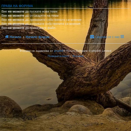
ПРАВА НА ФОРУМА
Вие
не можете
да пускате нови теми
Вие
не можете
да отговаряте на теми
Вие
не можете
да променяте собственото си мнение
Вие
не можете
да изтривате собствените си мнения
Вие
не можете
да прикачвате файл
Начало
Начало форум
Свържи се с нас
Форума се задвижва от
phpBB
® Forum Software © phpBB Limited
Поверителност
|
Условия