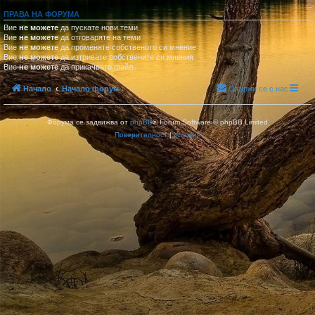
ПРАВА НА ФОРУМА
Вие
не можете
да пускате нови теми
Вие
не можете
да отговаряте на теми
Вие
не можете
да променяте собственото си мнение
Вие
не можете
да изтривате собствените си мнения
Вие
не можете
да прикачвате файл
Начало
Начало форум
Свържи се с нас
Форума се задвижва от
phpBB
® Forum Software © phpBB Limited
Поверителност
|
Условия