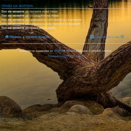
ПРАВА НА ФОРУМА
Вие
не можете
да пускате нови теми
Вие
не можете
да отговаряте на теми
Вие
не можете
да променяте собственото си мнение
Вие
не можете
да изтривате собствените си мнения
Вие
не можете
да прикачвате файл
Начало
Начало форум
Свържи се с нас
Форума се задвижва от
phpBB
® Forum Software © phpBB Limited
Поверителност
|
Условия