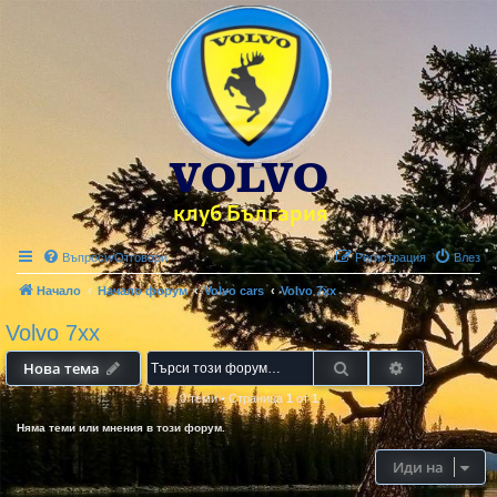
Въпроси/Отговори
Регистрация
Влез
Начало
Начало форум
Volvo cars
Volvo 7xx
Volvo 7xx
Търсене
Разширено 
Нова тема
0 теми
•
Страница
1
от
1
Няма теми или мнения в този форум.
Иди на