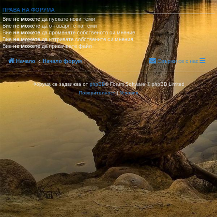
ПРАВА НА ФОРУМА
Вие
не можете
да пускате нови теми
Вие
не можете
да отговаряте на теми
Вие
не можете
да променяте собственото си мнение
Вие
не можете
да изтривате собствените си мнения
Вие
не можете
да прикачвате файл
Начало
Начало форум
Свържи се с нас
Форума се задвижва от
phpBB
® Forum Software © phpBB Limited
Поверителност
|
Условия