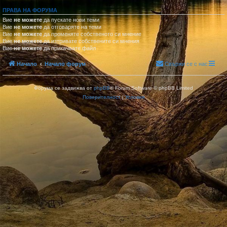
ПРАВА НА ФОРУМА
Вие
не можете
да пускате нови теми
Вие
не можете
да отговаряте на теми
Вие
не можете
да променяте собственото си мнение
Вие
не можете
да изтривате собствените си мнения
Вие
не можете
да прикачвате файл
Начало
Начало форум
Свържи се с нас
Форума се задвижва от
phpBB
® Forum Software © phpBB Limited
Поверителност
|
Условия