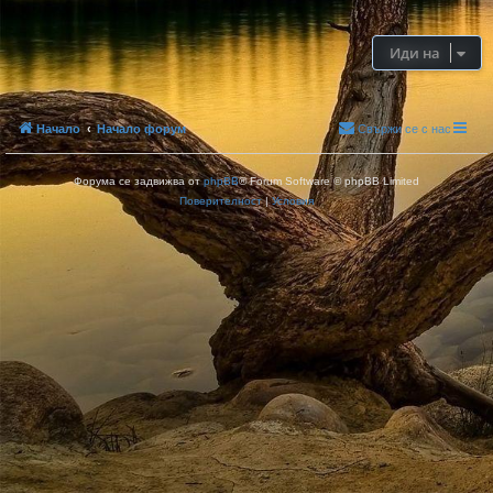
Иди на
Начало
Начало форум
Свържи се с нас
Форума се задвижва от
phpBB
® Forum Software © phpBB Limited
Поверителност
|
Условия