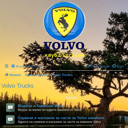
Въпроси/Отговори
Регистрация
Влез
Начало
Начало форум
Volvo Trucks
Volvo Trucks
Форум
Модели и Камиони Volvo
Форум за малко по-едрите машини от Volvo
Сервизи и магазини за части за Volvo камиони
Адреси на сервизи и магазини за части за камиони Volvo