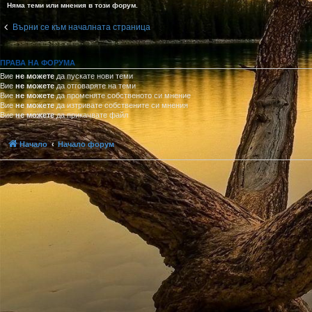
Няма теми или мнения в този форум.
Върни се към началната страница
ПРАВА НА ФОРУМА
Вие
не можете
да пускате нови теми
Вие
не можете
да отговаряте на теми
Вие
не можете
да променяте собственото си мнение
Вие
не можете
да изтривате собствените си мнения
Вие
не можете
да прикачвате файл
Начало
Начало форум