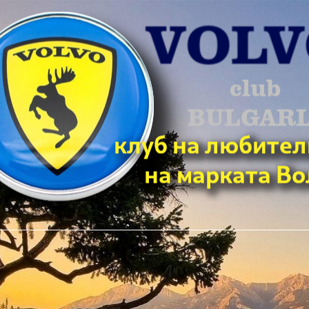
ърсене