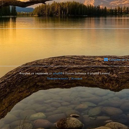
Свържи се с 
Форума се задвижва от
phpBB
® Forum Software © phpBB Limited
Поверителност
|
Условия