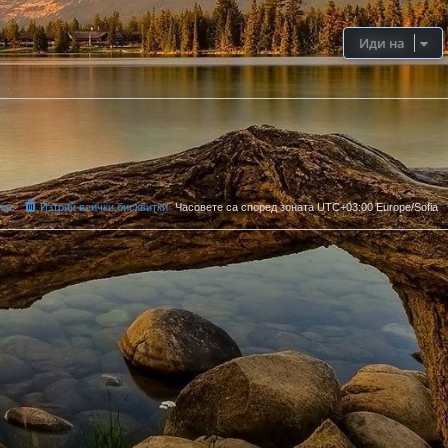
Иди на
нас
Изтрий всички бисквитки
Часовете са според зоната UTC+03:00 Europe/Sofia