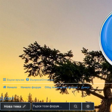
Бързи връзки
Въпроси/Отговори
Начало
Начало форум
Общ технически форум
Дизел
Дизел
Търсене
Разширено т
Нова тема