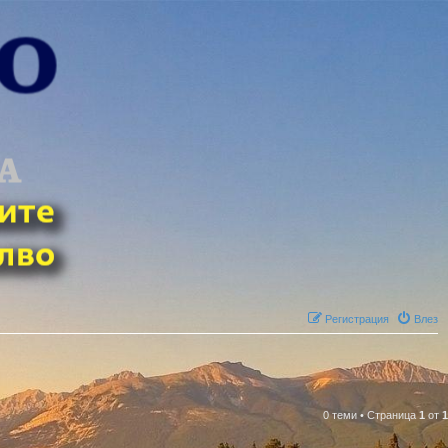
Регистрация
Влез
0 теми
•
Страница
1
от
1