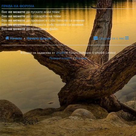
ПРАВА НА ФОРУМА
Вие
не можете
да пускате нови теми
Вие
не можете
да отговаряте на теми
Вие
не можете
да променяте собственото си мнение
Вие
не можете
да изтривате собствените си мнения
Вие
не можете
да прикачвате файл
Начало
Начало форум
Свържи се с нас
Форума се задвижва от
phpBB
® Forum Software © phpBB Limited
Поверителност
|
Условия