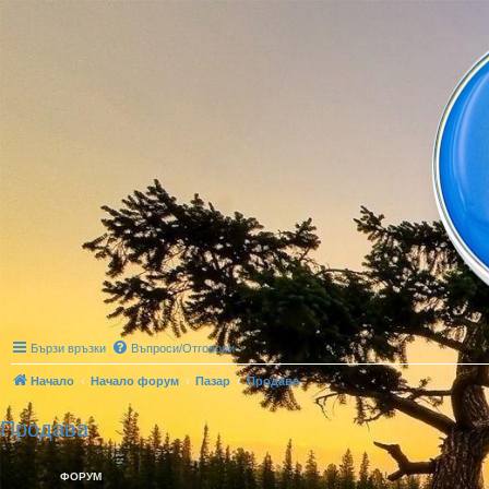
Бързи връзки
Въпроси/Отговори
Начало
Начало форум
Пазар
Продава
Продава
ФОРУМ