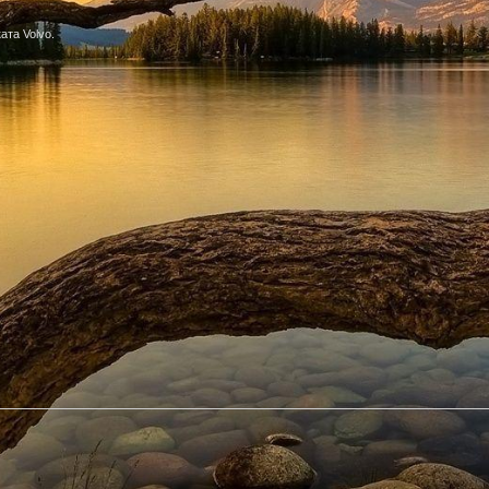
ата Volvo.
ърсене