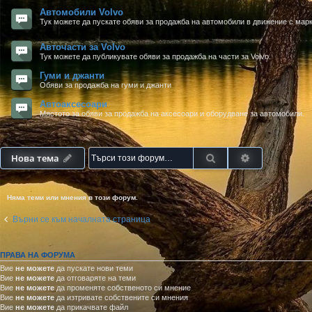
Автомобили Volvo
Тук можете да пускате обяви за продажба на автомобили в движение с марк
Авточасти за Volvo
Тук можете да публикувате обяви за продажба на части за Volvo.
Гуми и джанти
Обяви за продажба на гуми и джанти
Автоаксесоари
Мястото за обяви за продажба на аксесоари и оборудване за автомобили.
Търсене
Разширено т
Нова тема
Няма теми или мнения в този форум.
Върни се към началната страница
ПРАВА НА ФОРУМА
Вие
не можете
да пускате нови теми
Вие
не можете
да отговаряте на теми
Вие
не можете
да променяте собственото си мнение
Вие
не можете
да изтривате собствените си мнения
Вие
не можете
да прикачвате файл