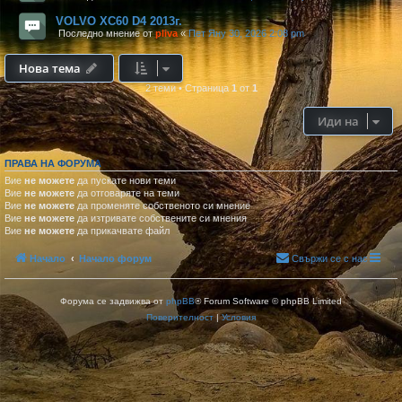
VOLVO XC60 D4 2013г.
Последно мнение от
pliva
«
Пет Яну 30, 2026 2:08 pm
Нова тема
2 теми
•
Страница
1
от
1
Иди на
ПРАВА НА ФОРУМА
Вие
не можете
да пускате нови теми
Вие
не можете
да отговаряте на теми
Вие
не можете
да променяте собственото си мнение
Вие
не можете
да изтривате собствените си мнения
Вие
не можете
да прикачвате файл
Начало
Начало форум
Свържи се с нас
Форума се задвижва от
phpBB
® Forum Software © phpBB Limited
Поверителност
|
Условия