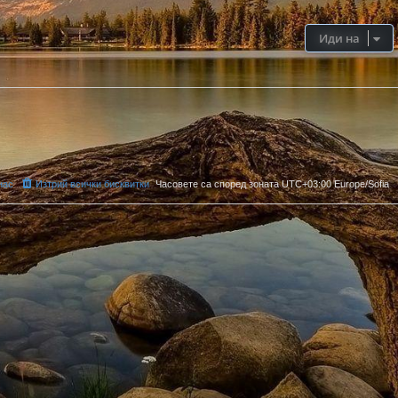
Иди на
нас
Изтрий всички бисквитки
Часовете са според зоната UTC+03:00 Europe/Sofia