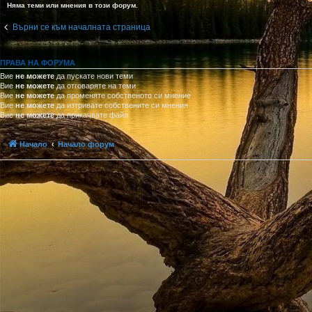
Няма теми или мнения в този форум.
Върни се към началната страница
ПРАВА НА ФОРУМА
Вие
не можете
да пускате нови теми
Вие
не можете
да отговаряте на теми
Вие
не можете
да променяте собственото си мнение
Вие
не можете
да изтривате собствените си мнения
Вие
не можете
да прикачвате файл
Начало
Начало форум