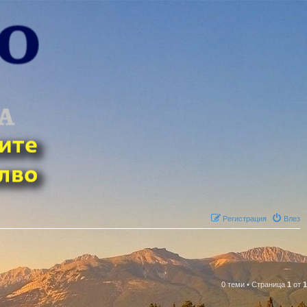
Регистрация
Влез
0 теми
•
Страница
1
от
1