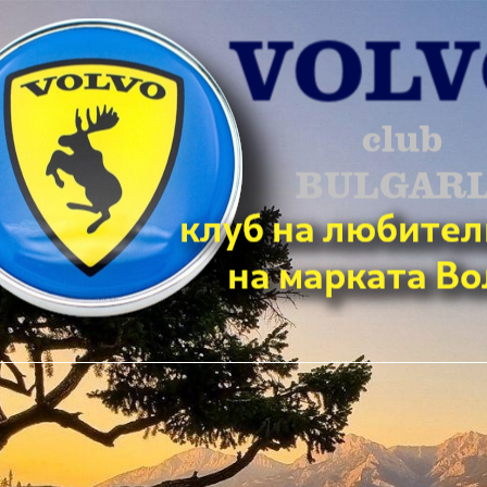
ърсене