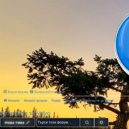
Бързи връзки
Въпроси/Отговори
Начало
Начало форум
Пазар
Продава
Авточасти за Volvo
Авточасти за Volvo
Търсене
Разширено т
Нова тема