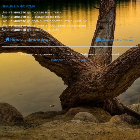
ПРАВА НА ФОРУМА
Вие
не можете
да пускате нови теми
Вие
не можете
да отговаряте на теми
Вие
не можете
да променяте собственото си мнение
Вие
не можете
да изтривате собствените си мнения
Вие
не можете
да прикачвате файл
Начало
Начало форум
Свържи се с нас
Форума се задвижва от
phpBB
® Forum Software © phpBB Limited
Поверителност
|
Условия