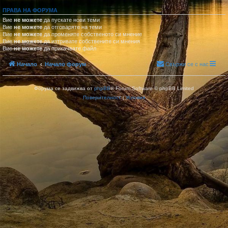
ПРАВА НА ФОРУМА
Вие
не можете
да пускате нови теми
Вие
не можете
да отговаряте на теми
Вие
не можете
да променяте собственото си мнение
Вие
не можете
да изтривате собствените си мнения
Вие
не можете
да прикачвате файл
Начало
Начало форум
Свържи се с нас
Форума се задвижва от
phpBB
® Forum Software © phpBB Limited
Поверителност
|
Условия