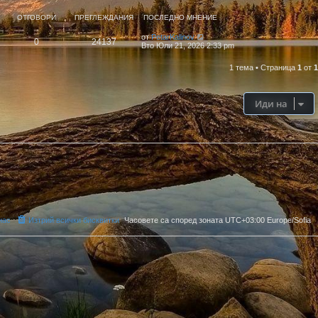
ОТГОВОРИ
ПРЕГЛЕЖДАНИЯ
ПОСЛЕДНО МНЕНИЕ
от
PetarKalinov
0
24137
Вто Юли 21, 2026 2:33 pm
1 тема
•
Страница
1
от
1
Иди на
нас
Изтрий всички бисквитки
Часовете са според зоната UTC+03:00 Europe/Sofia