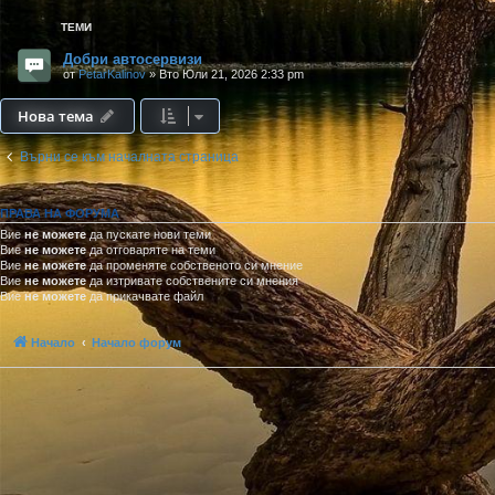
ТЕМИ
Добри автосервизи
от
PetarKalinov
»
Вто Юли 21, 2026 2:33 pm
Нова тема
Върни се към началната страница
ПРАВА НА ФОРУМА
Вие
не можете
да пускате нови теми
Вие
не можете
да отговаряте на теми
Вие
не можете
да променяте собственото си мнение
Вие
не можете
да изтривате собствените си мнения
Вие
не можете
да прикачвате файл
Начало
Начало форум