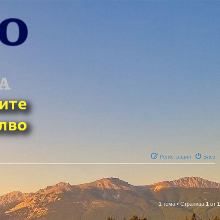
Регистрация
Влез
1 тема
•
Страница
1
от
1