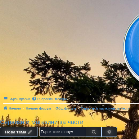
Бързи връзки
Въпроси/Отговори
Начало
Начало форум
Общ форум
Сервизи и магазини за части
Сервизи и магазини за части
Търсене
Разширено т
Нова тема