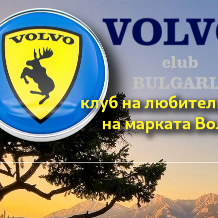
ърсене