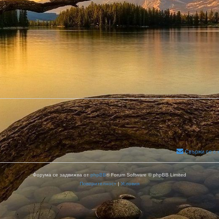
Свържи се с 
Форума се задвижва от
phpBB
® Forum Software © phpBB Limited
Поверителност
|
Условия