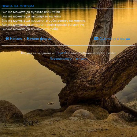
ПРАВА НА ФОРУМА
Вие
не можете
да пускате нови теми
Вие
не можете
да отговаряте на теми
Вие
не можете
да променяте собственото си мнение
Вие
не можете
да изтривате собствените си мнения
Вие
не можете
да прикачвате файл
Начало
Начало форум
Свържи се с нас
Форума се задвижва от
phpBB
® Forum Software © phpBB Limited
Поверителност
|
Условия