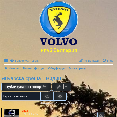
Въпроси/Отговори
Регистрация
Влез
Начало
Начало форум
Общ форум
Volvo срещи
Януарска среща - Видин
Публикувай отговор
Търсене
Разширено търсене
2 мнения
•
Страница
1
от
1
pliva
Член на ВКБ