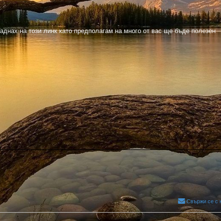
аднах на този линк като предполагам на много от вас ще бъде полезен
Свържи се с 