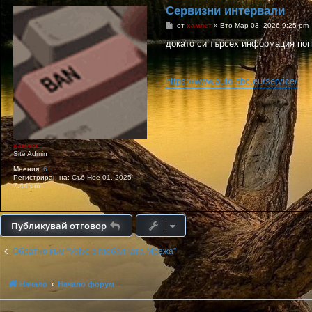
Сервизни интервали
М
от
хамлет
»
Вто Мар 03, 2026 9:25 pm
н
е
докато си търсех информация поп
н
и
е
https://www.auto-abc.eu/service/
хамлет
Site Admin
Мнения:
6
Регистриран на:
Съб Ное 01, 2025
7:44 pm
Публикувай отговор
Обратно към “Volvo в глобалната Мрежа”
Начало
Начало форум