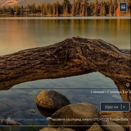
1 мнение
•
Страница
1
от
1
Иди на
нас
Изтрий всички бисквитки
Часовете са според зоната UTC+03:00 Europe/Sofia