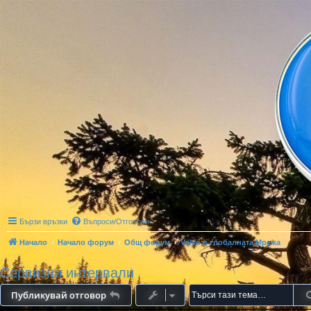
Бързи връзки
Въпроси/Отговори
Начало
Начало форум
Общ форум
Volvo в глобалната Мрежа
Сервизни интервали
Публикувай отговор