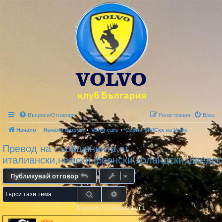
Въпроси/Отговори
Регистрация
Влез
Начало
Начало форум
Volvo cars
Серии S/V/Cxx на Volvo
Превод на съобщенията от
италиански,немски,френски,холандски,шведск
Публикувай отговор
Търсене
Разширено търсене
1 мнение
•
Страница
1
от
1
pliva