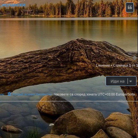
,испански
1 мнение
•
Страница
1
от
1
Иди на
нас
Изтрий всички бисквитки
Часовете са според зоната UTC+03:00 Europe/Sofia