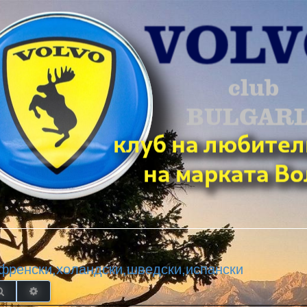
,френски,холандски,шведски,испански
Търсене
Разширено търсене