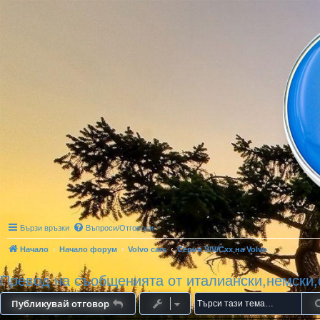
Бързи връзки
Въпроси/Отговори
Начало
Начало форум
Volvo cars
Серии S/V/Cxx на Volvo
Превод на съобщенията от италиански,немски
Публикувай отговор