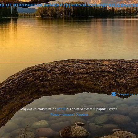
а от италиански,немски,френски,холандски,шведски
Свържи се с 
Форума се задвижва от
phpBB
® Forum Software © phpBB Limited
Поверителност
|
Условия